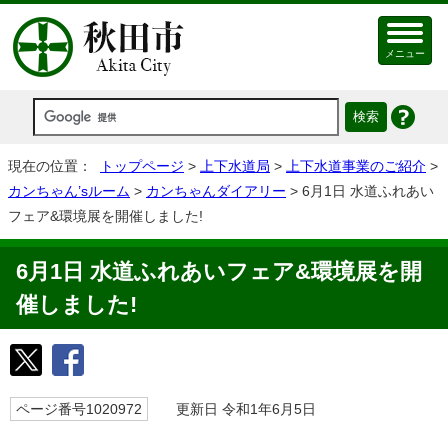
メニュー
現在の位置：
トップページ
>
上下水道局
>
上下水道事業のご紹介
>
カンちゃん’sルーム
>
カンちゃんダイアリー
> 6月1日 水道ふれあい
フェア&環境展を開催しました!
6月1日 水道ふれあいフェア&環境展を開
催しました!
ページ番号1020972
更新日 令和1年6月5日