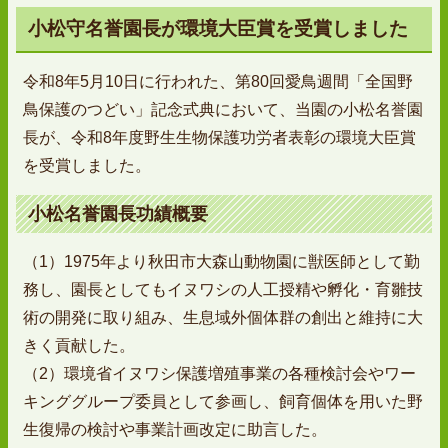
小松守名誉園長が環境大臣賞を受賞しました
令和8年5月10日に行われた、第80回愛鳥週間「全国野
鳥保護のつどい」記念式典において、当園の小松名誉園
長が、令和8年度野生生物保護功労者表彰の環境大臣賞
を受賞しました。
小松名誉園長功績概要
（1）1975年より秋田市大森山動物園に獣医師として勤
務し、園長としてもイヌワシの人工授精や孵化・育雛技
術の開発に取り組み、生息域外個体群の創出と維持に大
きく貢献した。
（2）環境省イヌワシ保護増殖事業の各種検討会やワー
キンググループ委員として参画し、飼育個体を用いた野
生復帰の検討や事業計画改定に助言した。