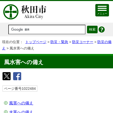
メニュー
現在の位置：
トップページ
>
防災・緊急
>
防災コーナー
>
防災の備
え
> 風水害への備え
風水害への備え
ページ番号1022484
風害への備え
水害への備え