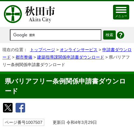
メニュー
現在の位置：
トップページ
>
オンラインサービス
>
申請書ダウンロ
ード
>
都市整備
>
建築指導課関係申請書ダウンロード
> 県バリアフ
リー条例関係申請書ダウンロード
県バリアフリー条例関係申請書ダウンロ
ード
ページ番号1007507
更新日 令和4年3月29日