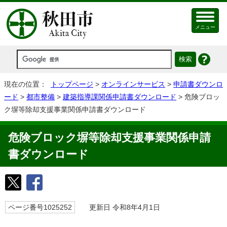
メニュー
現在の位置：
トップページ
>
オンラインサービス
>
申請書ダウンロ
ード
>
都市整備
>
建築指導課関係申請書ダウンロード
> 危険ブロッ
ク塀等除却支援事業関係申請書ダウンロード
危険ブロック塀等除却支援事業関係申請
書ダウンロード
ページ番号1025252
更新日 令和8年4月1日