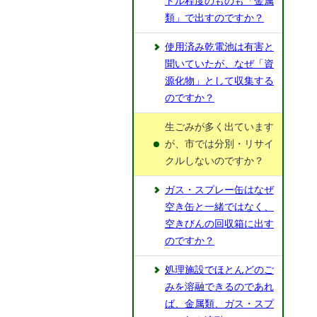
トル程度のものも「金属
類」で出すのですか？
使用済み乾電池は有害と
聞いていたが、なぜ「資
源化物」として収集する
のですか？
生ごみが多く出ています
が、市では分別・リサイ
クルしないのですか？
ガス・スプレー缶はなぜ
空き缶と一緒ではなく、
空きびんの回収箱に出す
のですか？
処理施設でほとんどのご
みを溶融できるのであれ
ば、金属類、ガス・スプ