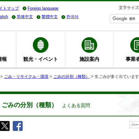
文字サイズ
イトマップ
Foreign language
glish
简体中文
繁體中文
한국어
情報
観光・イベント
施設案内
事業
>
ごみ・リサイクル・環境
>
ごみの分別（種類）
> 生ごみが多く出ていま
ごみの分別（種類）
よくある質問
ペー