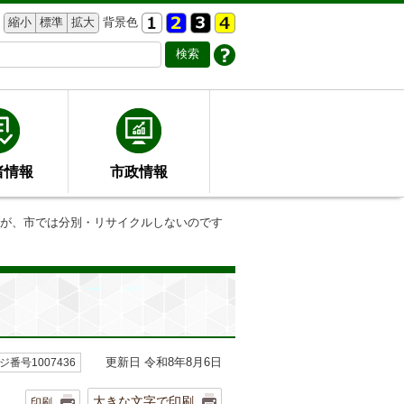
縮小
標準
拡大
背景色
者情報
市政情報
すが、市では分別・リサイクルしないのです
更新日 令和8年8月6日
ジ番号1007436
大きな文字で印刷
印刷