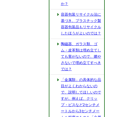
か？
容器包装リサイクル法に
基づき、プラスチック製
容器包装品もリサイクル
したほうがよいのでは？
陶磁器、ガラス類、ゴ
ム・皮革類は埋め立てし
ても害がないので、燃や
さないで埋め立てすべき
では？
「金属類」の具体的な品
目がよくわからないの
で、説明してほしいので
すが。例えば、クリッ
プ・ビスなど2センチメ
ートルから3センチメー