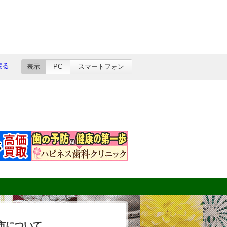
戻る
表示
PC
スマートフォン
市について