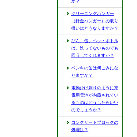
か？
クリーニングハンガー
（針金ハンガー）の取り
扱いはどうなりますか？
びん、缶、ペットボトル
は、洗ってないものでも
回収してくれますか？
ペンキの缶は何ごみにな
りますか？
電動ひげ剃りのように充
電用電池が内蔵されてい
るものはどうしたらいい
のでしょうか？
コンクリートブロックの
処理は？