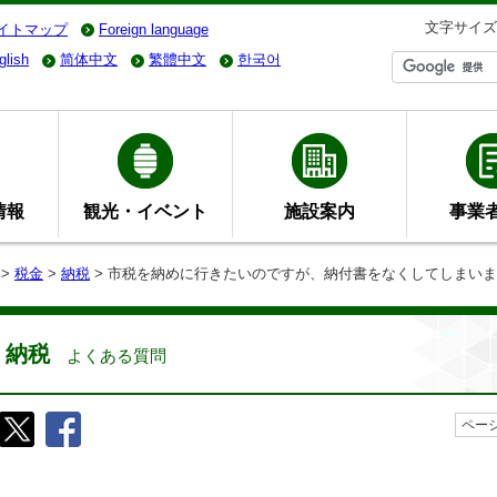
文字サイズ
イトマップ
Foreign language
glish
简体中文
繁體中文
한국어
情報
観光・イベント
施設案内
事業
>
税金
>
納税
> 市税を納めに行きたいのですが、納付書をなくしてしまい
納税
よくある質問
ページ