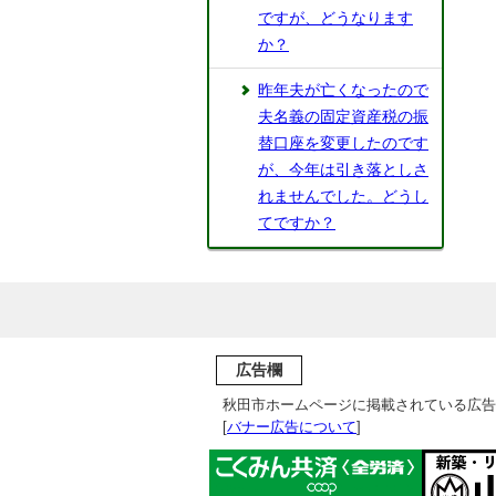
ですが、どうなります
か？
昨年夫が亡くなったので
夫名義の固定資産税の振
替口座を変更したのです
が、今年は引き落としさ
れませんでした。どうし
てですか？
広告欄
秋田市ホームページに掲載されている広告
[
バナー広告について
]