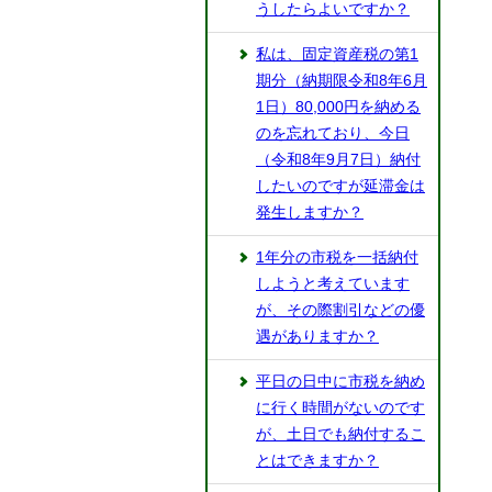
うしたらよいですか？
私は、固定資産税の第1
期分（納期限令和8年6月
1日）80,000円を納める
のを忘れており、今日
（令和8年9月7日）納付
したいのですが延滞金は
発生しますか？
1年分の市税を一括納付
しようと考えています
が、その際割引などの優
遇がありますか？
平日の日中に市税を納め
に行く時間がないのです
が、土日でも納付するこ
とはできますか？