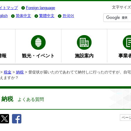
文字サイズ
イトマップ
Foreign language
glish
简体中文
繁體中文
한국어
情報
観光・イベント
施設案内
事業
>
税金
>
納税
> 督促状が届いたのであわてて納付しに行ったのですが、自
えますか？
納税
よくある質問
ページ