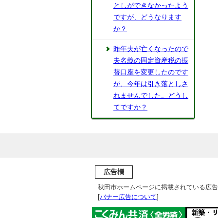
としができなかったよう
ですが、どうなります
か？
昨年夫が亡くなったので
夫名義の固定資産税の振
替口座を変更したのです
が、今年は引き落としさ
れませんでした。どうし
てですか？
広告欄
秋田市ホームページに掲載されている広告
[
バナー広告について
]