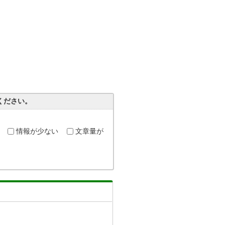
ください。
情報が少ない
文章量が