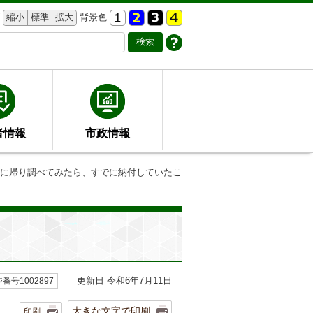
縮小
標準
拡大
背景色
者情報
市政情報
宅に帰り調べてみたら、すでに納付していたこ
更新日 令和6年7月11日
番号1002897
大きな文字で印刷
印刷