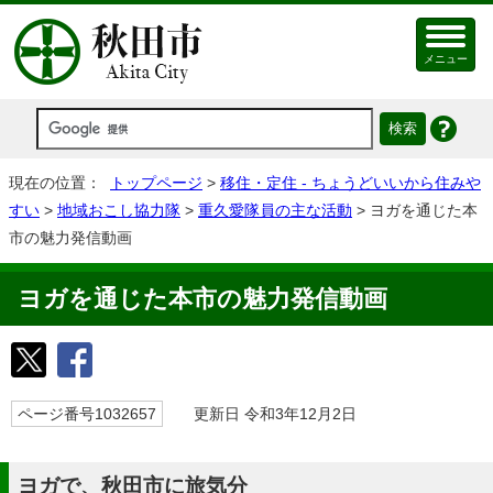
メニュー
現在の位置：
トップページ
>
移住・定住 - ちょうどいいから住みや
すい
>
地域おこし協力隊
>
重久愛隊員の主な活動
> ヨガを通じた本
市の魅力発信動画
ヨガを通じた本市の魅力発信動画
ページ番号1032657
更新日 令和3年12月2日
ヨガで、秋田市に旅気分