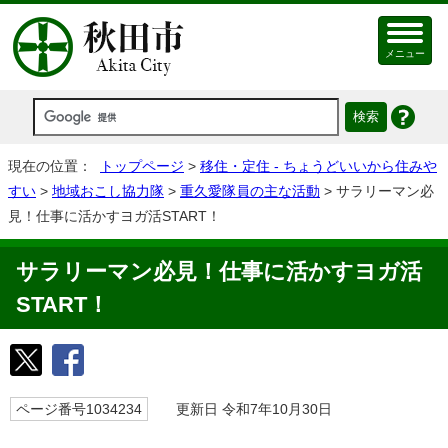
メニュー
現在の位置：
トップページ
>
移住・定住 - ちょうどいいから住みや
すい
>
地域おこし協力隊
>
重久愛隊員の主な活動
> サラリーマン必
見！仕事に活かすヨガ活START！
サラリーマン必見！仕事に活かすヨガ活
START！
ページ番号1034234
更新日 令和7年10月30日