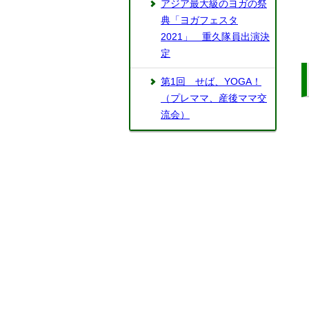
アジア最大級のヨガの祭
典「ヨガフェスタ
2021」 重久隊員出演決
定
第1回 せば、YOGA！
（プレママ、産後ママ交
流会）