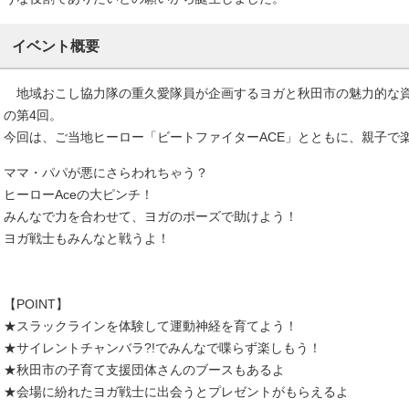
イベント概要
地域おこし協力隊の重久愛隊員が企画するヨガと秋田市の魅力的な資
の第4回。
今回は、ご当地ヒーロー「ビートファイターACE」とともに、親子で
ママ・パパが悪にさらわれちゃう？
ヒーローAceの大ピンチ！
みんなで力を合わせて、ヨガのポーズで助けよう！
ヨガ戦士もみんなと戦うよ！
【POINT】
★スラックラインを体験して運動神経を育てよう！
★サイレントチャンバラ?!でみんなで喋らず楽しもう！
★秋田市の子育て支援団体さんのブースもあるよ
★会場に紛れたヨガ戦士に出会うとプレゼントがもらえるよ