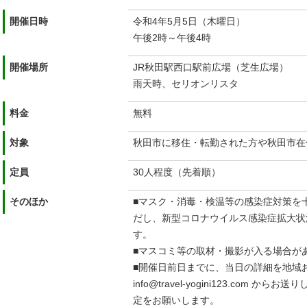
開催日時
令和4年5月5日（木曜日）
午後2時～午後4時
開催場所
JR秋田駅西口駅前広場（芝生広場）
雨天時、セリオンリスタ
料金
無料
対象
秋田市に移住・転勤された方や秋田市在
定員
30人程度（先着順）
そのほか
■マスク・消毒・検温等の感染症対策を
だし、新型コロナウイルス感染症拡大状
す。
■マスコミ等の取材・撮影が入る場合が
■開催日前日までに、当日の詳細を地域
info@travel-yogini123.com
定をお願いします。