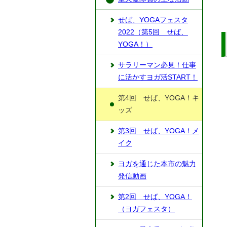
せば、YOGAフェスタ
2022（第5回 せば、
YOGA！）
サラリーマン必見！仕事
に活かすヨガ活START！
第4回 せば、YOGA！キ
ッズ
第3回 せば、YOGA！メ
イク
ヨガを通じた本市の魅力
発信動画
第2回 せば、YOGA！
（ヨガフェスタ）