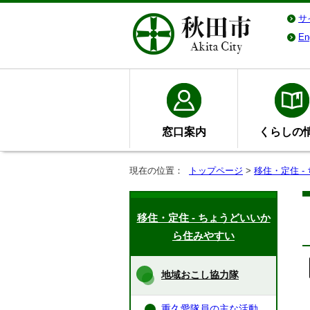
サ
En
窓口案内
くらしの
現在の位置：
トップページ
>
移住・定住 
移住・定住 - ちょうどいいか
ら住みやすい
地域おこし協力隊
重久愛隊員の主な活動