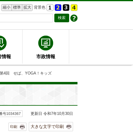
縮小
標準
拡大
背景色
者情報
市政情報
 第4回 せば、YOGA！キッズ
更新日 令和7年10月30日
号1034367
大きな文字で印刷
印刷