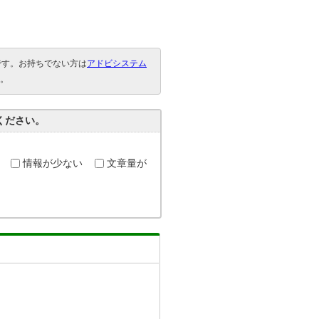
要です。お持ちでない方は
アドビシステム
。
ください。
情報が少ない
文章量が