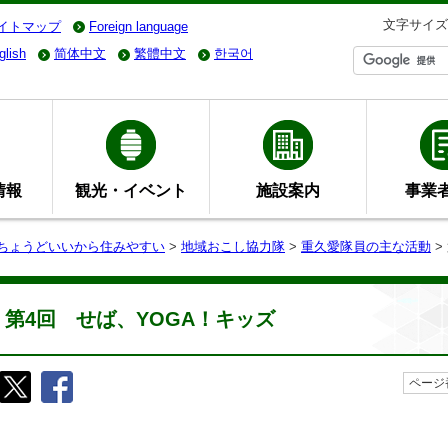
文字サイズ
イトマップ
Foreign language
glish
简体中文
繁體中文
한국어
情報
観光・イベント
施設案内
事業
- ちょうどいいから住みやすい
>
地域おこし協力隊
>
重久愛隊員の主な活動
>
第4回 せば、YOGA！キッズ
ページ番