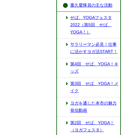
重久愛隊員の主な活動
せば、YOGAフェスタ
2022（第5回 せば、
YOGA！）
サラリーマン必見！仕事
に活かすヨガ活START！
第4回 せば、YOGA！キ
ッズ
第3回 せば、YOGA！メ
イク
ヨガを通じた本市の魅力
発信動画
第2回 せば、YOGA！
（ヨガフェスタ）