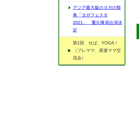
アジア最大級のヨガの祭
典「ヨガフェスタ
2021」 重久隊員出演決
定
第1回 せば、YOGA！
（プレママ、産後ママ交
流会）