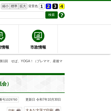
縮小
標準
拡大
背景色
者情報
市政情報
 第1回 せば、YOGA！（プレママ、産後マ
流会）
更新日 令和7年10月30日
号1029760
大きな文字で印刷
印刷