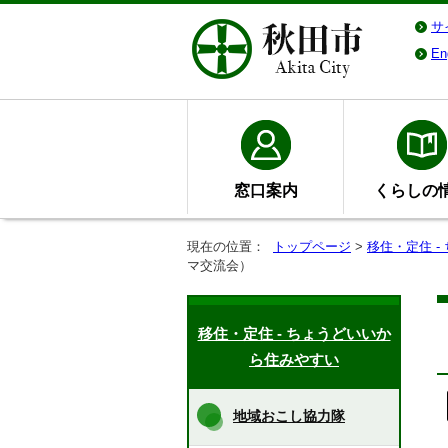
サ
En
窓口案内
くらしの
現在の位置：
トップページ
>
移住・定住 
マ交流会）
移住・定住 - ちょうどいいか
ら住みやすい
地域おこし協力隊