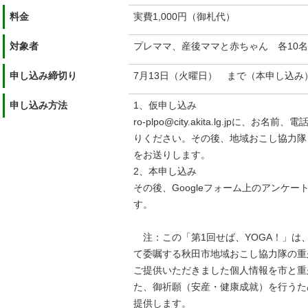
料金
実費1,000円（御札代）
対象者
プレママ、産後ママと赤ちゃん 各10
申し込み締切り
7月13日（火曜日） まで（本申し込み
申し込み方法
1、仮申し込み
ro-plpo@city.akita.lg.jpに
りください。その後、地域おこし協力隊・
をお送りします。
2、本申し込み
その後、Googleフォーム上のアンケ
す。
注：この「第1回せば、YOGA！」は
て委嘱する秋田市地域おこし協力隊の重
ご提供いただきました個人情報を市と重
た、御祈願（安産・健康成就）を行うた
提供します。