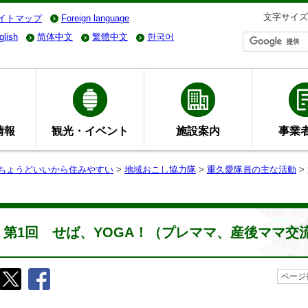
文字サイズ
イトマップ
Foreign language
glish
简体中文
繁體中文
한국어
情報
観光・イベント
施設案内
事業
- ちょうどいいから住みやすい
>
地域おこし協力隊
>
重久愛隊員の主な活動
>
第1回 せば、YOGA！（プレママ、産後ママ交
ページ番