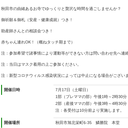
秋田市の由緒あるお寺でゆっくりと贅沢な時間を過ごしませんか？
御祈願＆御札（安産・健康成就）つき！
助産師さんとの相談会つき！
赤ちゃん連れOK！（概ねタッチ期まで）
注：参加希望で諸事情により運動等ができない方は問い合わせ先へ連
注：当日はマスク着用の上ご参加ください。
注：新型コロナウィルス感染状況によっては中止になる場合がござい
開催日時
7月17日（土曜日）
1部（プレママの部）午後1時～2時30分
2部（産後ママの部）午後3時～4時30分
注：各受付は10分前より実施します。
開催場所
秋田市旭北栄町6-35 鱗勝院 本堂