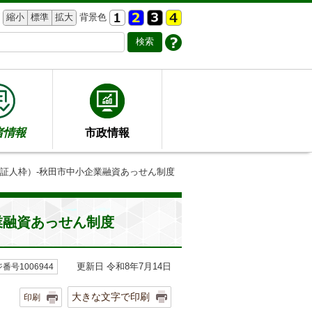
縮小
標準
拡大
背景色
者情報
市政情報
保証人枠）-秋田市中小企業融資あっせん制度
業融資あっせん制度
更新日 令和8年7月14日
番号1006944
大きな文字で印刷
印刷