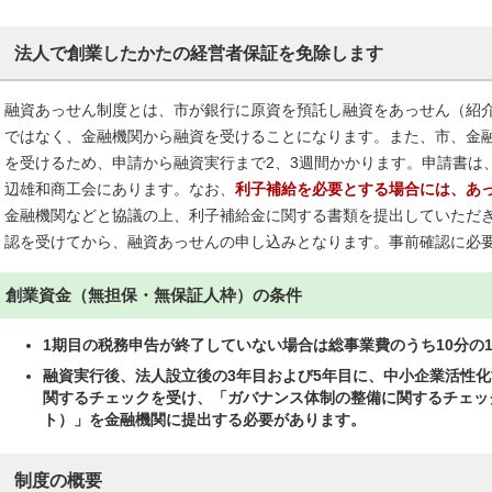
法人で創業したかたの経営者保証を免除します
融資あっせん制度とは、市が銀行に原資を預託し融資をあっせん（紹
ではなく、金融機関から融資を受けることになります。また、市、金
を受けるため、申請から融資実行まで2、3週間かかります。申請書は
辺雄和商工会にあります。なお、
利子補給を必要とする場合には、あ
金融機関などと協議の上、利子補給金に関する書類を提出していただ
認を受けてから、融資あっせんの申し込みとなります。事前確認に必
創業資金（無担保・無保証人枠）の条件
1期目の税務申告が終了していない場合は総事業費のうち10分の
融資実行後、法人設立後の3年目および5年目に、中小企業活性
関するチェックを受け、「ガバナンス体制の整備に関するチェッ
ト）」を金融機関に提出する必要があります。
制度の概要