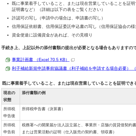
既に事業着手していること、または現在営業していることを証明
証明書など）（詳細は以下の表をご覧ください）
許認可の写し（申請中の場合は、申請書の写し）
信用保証依頼書、信用保証委託申込書の写し（信用保証協会の様
資金使途に設備資金があれば、その見積り
手続き上、上記以外の添付書類の提出が必要となる場合もありますの
事業計画書 （Excel 70.5 KB）
利子補給新規申請事前協議書（利子補給を申請する場合必要） （Excel
既に事業着手していること、または現在営業していることを証明でき
現在の
添付書類の例
状態
所得税
所得税申告書（決算書）
申告後
所得税
税務署への開業届か法人設立届と、事業所・店舗の賃貸借契約
申告前
または営業活動の証明（仕入販売の契約書、領収書）