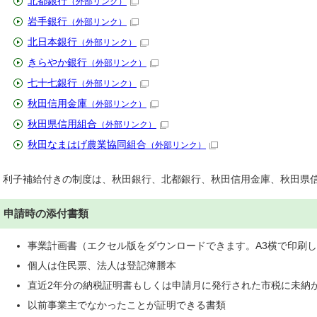
北都銀行
（外部リンク）
岩手銀行
（外部リンク）
北日本銀行
（外部リンク）
きらやか銀行
（外部リンク）
七十七銀行
（外部リンク）
秋田信用金庫
（外部リンク）
秋田県信用組合
（外部リンク）
秋田なまはげ農業協同組合
（外部リンク）
利子補給付きの制度は、秋田銀行、北都銀行、秋田信用金庫、秋田県
申請時の添付書類
事業計画書（エクセル版をダウンロードできます。A3横で印刷
個人は住民票、法人は登記簿謄本
直近2年分の納税証明書もしくは申請月に発行された市税に未納
以前事業主でなかったことが証明できる書類