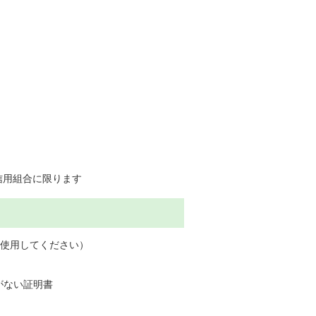
信用組合に限ります
し使用してください）
がない証明書