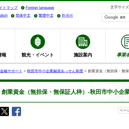
文字サイズ
イトマップ
Foreign language
glish
简体中文
繁體中文
한국어
情報
観光・イベント
施設案内
事業
金融サポート
>
秋田市中小企業融資あっせん制度
> 創業資金（無担保・無
創業資金（無担保・無保証人枠）-秋田市中小企
ページ