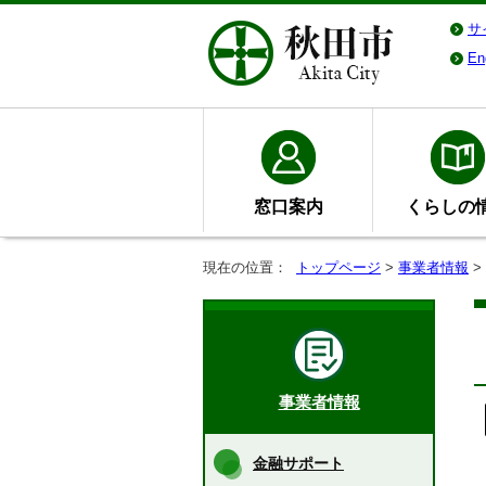
サ
En
窓口案内
くらしの
現在の位置：
トップページ
>
事業者情報
>
事業者情報
金融サポート