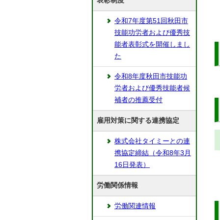
表彰制度
令和7年度第51回秋田市
技能功労者および優秀技
能者表彰式を開催しまし
た
令和8年度秋田市技能功
労者および優秀技能者候
補者の推薦受付
雇用対策に関する連携協定
株式会社タイミーとの連
携協定締結（令和8年3月
16日発表）
労働関係情報
労働関連情報