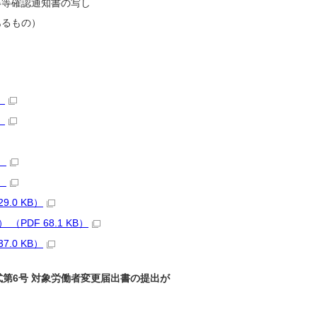
得等確認通知書の写し
あるもの）
）
）
）
）
.0 KB）
DF 68.1 KB）
.0 KB）
第6号 対象労働者変更届出書の提出が