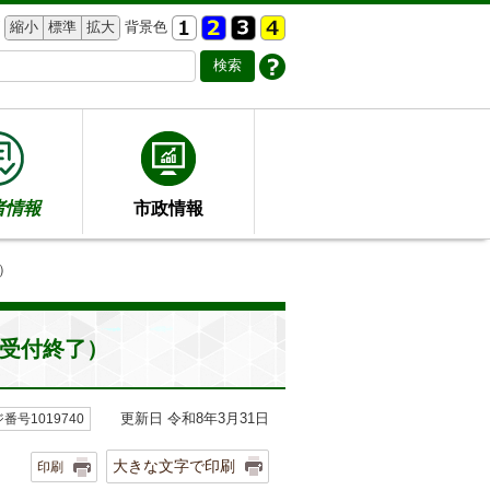
縮小
標準
拡大
背景色
者情報
市政情報
）
規受付終了）
更新日 令和8年3月31日
番号1019740
大きな文字で印刷
印刷