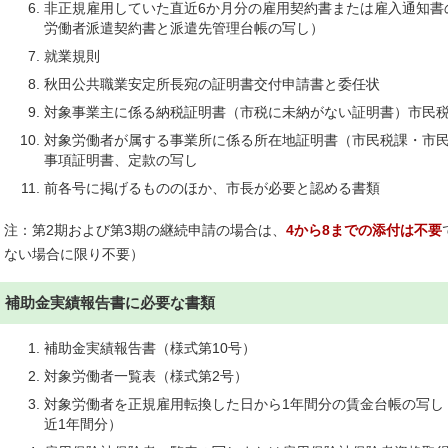
非正規雇用していた直近6か月分の雇用契約書または雇入通知書
労働者派遣契約書と派遣先管理台帳の写し）
就業規則
秋田公共職業安定所長宛の証明書交付申請書と委任状
対象事業主に係る納税証明書（市税に未納がない証明書）市民
対象労働者が属する事業所に係る所在地証明書（市民税課・市
事項証明書、定款の写し
前各号に掲げるもののほか、市長が必要と認める書類
注：第2期および第3期の継続申請の場合は、
4から8までの添付は不要
ない場合に限り不要）
補助金実績報告書に必要な書類
補助金実績報告書（様式第10号）
対象労働者一覧表（様式第2号）
対象労働者を正規雇用転換した日から1年間分の賃金台帳の写し
近1年間分）