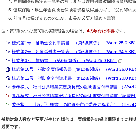
雇用保険被保険者一覧表の写しまたは雇用保険被保険者資格取
健康保険・厚生年金保険被保険者資格取得届の写し（受付印の
前各号に掲げるもののほか、市長が必要と認める書類
注：第2期および第3期の実績報告の場合は、
4の添付は不要
です。
様式第1号 補助金交付申請書 （第6条関係） （Word 25.0 KB
様式第2号 対象労働者一覧表 （第6条関係） （Word 34.5 KB
様式第3号 誓約書 （第6条関係） （Word 25.0 KB）
様式第10号 補助金実績報告書（第10条関係） （Word 25.0 KB
様式第12号 補助金交付請求書（第12条関係） （Word 29.0 KB
参考様式 秋田公共職業安定所長宛の証明書交付申請書 （Word 29
参考様式 秋田公共職業安定所長宛の証明書交付申請書（記載例） （P
委任状 （上記「証明書」の取得を市に委任する場合） （Excel 37
補助対象人数など変更が生じた場合は、実績報告の提出期限までに様式
必要です。