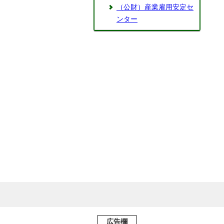
（公財）産業雇用安定セ
ンター
広告欄