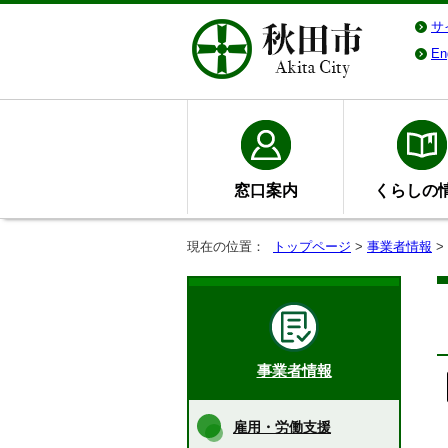
サ
En
窓口案内
くらしの
現在の位置：
トップページ
>
事業者情報
>
事業者情報
雇用・労働支援