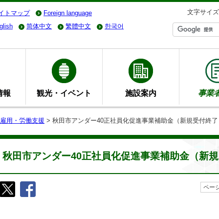
文字サイズ
イトマップ
Foreign language
glish
简体中文
繁體中文
한국어
情報
観光・イベント
施設案内
事業
雇用・労働支援
> 秋田市アンダー40正社員化促進事業補助金（新規受付終了
秋田市アンダー40正社員化促進事業補助金（新
ページ