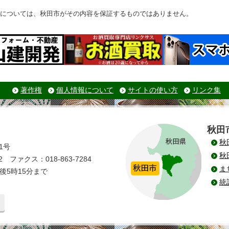
については、秋田市がその内容を保証するものではありません。
著作権
個人情報について
サイトの使い方
リンク集
秋田
秋
1号
秋
 ファクス：018-863-7284
ま
後5時15分まで
統