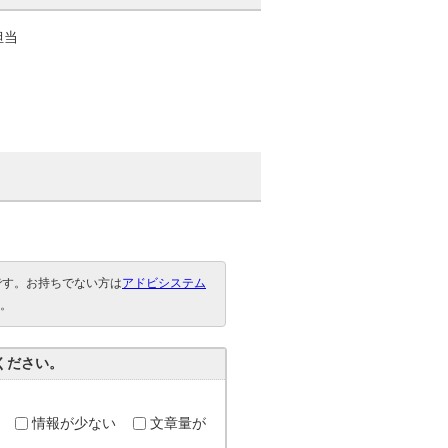
担当
要です。お持ちでない方は
アドビシステム
。
ください。
情報が少ない
文章量が