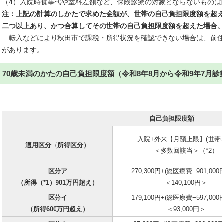
（4）入院時食事代や室料差額など、保険診療の対象とならないものは
注：上記の計算のしかたで求めた金額が、世帯の自己負担限度額を超えた
二つ以上あり、かつ合算してその世帯の自己負担限度額を超えた場合
転入などにより秋田市で課税・所得状況を確認できない場合は、前住
があります。
70歳未満のかたの自己負担限度額（令和8年8月から令和9年7月
自己負担限度額
入院+外来【月額上限】(世帯
適用区分（所得区分）
＜多数回該当＞（*2）
区分ア
270,300円+(総医療費−901,000
（所得（*1）901万円超え）
＜140,100円＞
区分イ
179,100円+(総医療費−597,000
（所得600万円超え）
＜93,000円＞