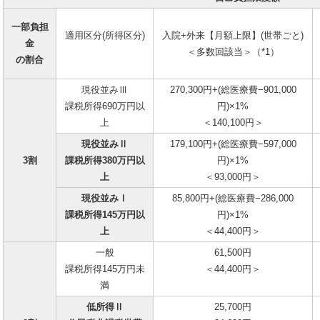
一部負担
適用区分(所得区分)
入院+外来【月額上限】(世帯ごと)
金
＜多数回該当＞（*1）
の割合
現役並みⅢ
270,300円+(総医療費−901,000
課税所得690万円以
円)×1%
上
＜140,100円＞
現役並みⅡ
179,100円+(総医療費−597,000
3割
課税所得380万円以
円)×1%
上
＜93,000円＞
現役並みⅠ
85,800円+(総医療費−286,000
課税所得145万円以
円)×1%
上
＜44,400円＞
一般
61,500円
課税所得145万円未
＜44,400円＞
満
低所得Ⅱ
25,700円