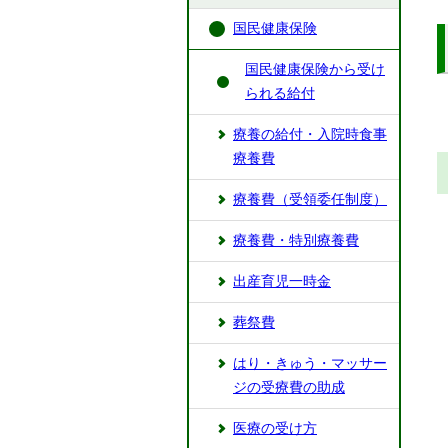
国民健康保険
国民健康保険から受け
られる給付
療養の給付・入院時食事
療養費
療養費（受領委任制度）
療養費・特別療養費
出産育児一時金
葬祭費
はり・きゅう・マッサー
ジの受療費の助成
医療の受け方