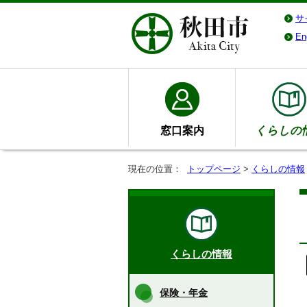
サ
En
窓口案内
くらしの
現在の位置：
トップページ
>
くらしの情報
くらしの情報
保険・年金