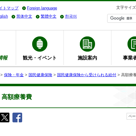
文字サイズ
イトマップ
Foreign language
glish
简体中文
繁體中文
한국어
情報
観光・イベント
施設案内
事業
>
保険・年金
>
国民健康保険
>
国民健康保険から受けられる給付
> 高額療
高額療養費
ペー