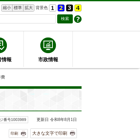
縮小
標準
拡大
背景色
者情報
市政情報
養費
更新日 令和8年8月1日
ジ番号1003989
大きな文字で印刷
印刷