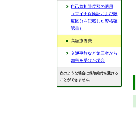
自己負担限度額の適用
（マイナ保険証および限
度区分を記載した資格確
認書）
高額療養費
交通事故など第三者から
加害を受けた場合
次のような場合は保険給付を受ける
ことができません。