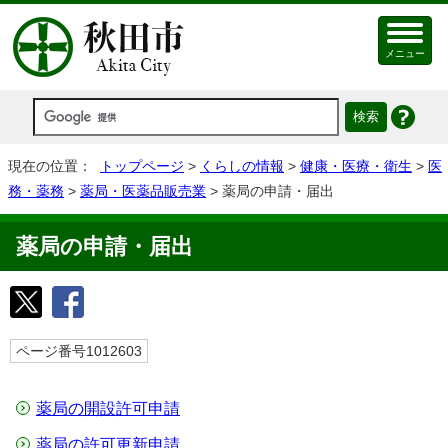
メニュー
現在の位置：
トップページ
>
くらしの情報
>
健康・医療・衛生
>
医
務・薬務
>
薬局・医薬品販売業
> 薬局の申請・届出
薬局の申請・届出
ページ番号1012603
薬局の開設許可申請
薬局の許可更新申請