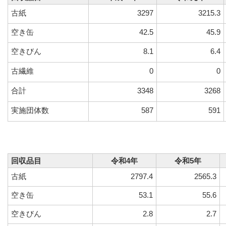
古紙
3297
3215.3
空き缶
42.5
45.9
空きびん
8.1
6.4
古繊維
0
0
合計
3348
3268
実施団体数
587
591
回収品目
令和4年
令和5年
古紙
2797.4
2565.3
空き缶
53.1
55.6
空きびん
2.8
2.7