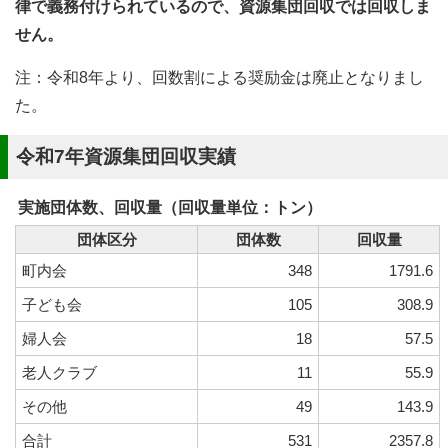
律で義務付けられているので、資源集団回収では回収しま
せん。
注：令和8年より、回数割による奨励金は廃止となりまし
た。
令和7年資源集団回収実績
実施団体数、回収量（回収量単位：トン）
団体区分
団体数
回収量
町内会
348
1791.6
子ども会
105
308.9
婦人会
18
57.5
老人クラブ
11
55.9
その他
49
143.9
合計
531
2357.8