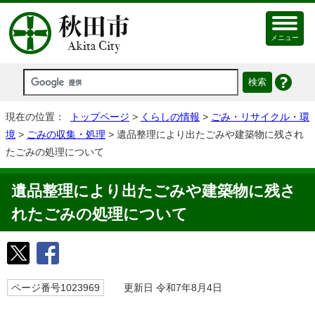
メニュー
現在の位置：
トップページ
>
くらしの情報
>
ごみ・リサイクル・環
境
>
ごみの収集・処理
> 遺品整理により出たごみや建築物に残され
たごみの処理について
遺品整理により出たごみや建築物に残さ
れたごみの処理について
ページ番号1023969
更新日 令和7年8月4日