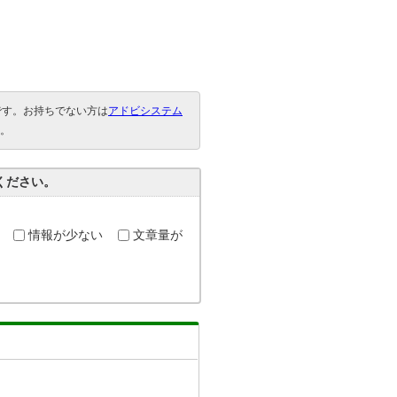
。
要です。お持ちでない方は
アドビシステム
。
ください。
情報が少ない
文章量が