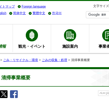
文字サイズ
イトマップ
Foreign language
glish
简体中文
繁體中文
한국어
情報
観光・イベント
施設案内
事業
>
ごみ・リサイクル・環境
>
ごみの収集・処理
> 清掃事業概要
清掃事業概要
ページ番