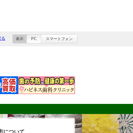
戻る
表示
PC
スマートフォン
市について