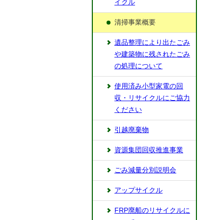
イクル
清掃事業概要
遺品整理により出たごみ
や建築物に残されたごみ
の処理について
使用済み小型家電の回
収・リサイクルにご協力
ください
引越廃棄物
資源集団回収推進事業
ごみ減量分別説明会
アップサイクル
FRP廃船のリサイクルに