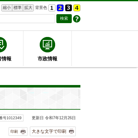
縮小
標準
拡大
背景色
者情報
市政情報
更新日 令和7年12月26日
号1012349
大きな文字で印刷
印刷