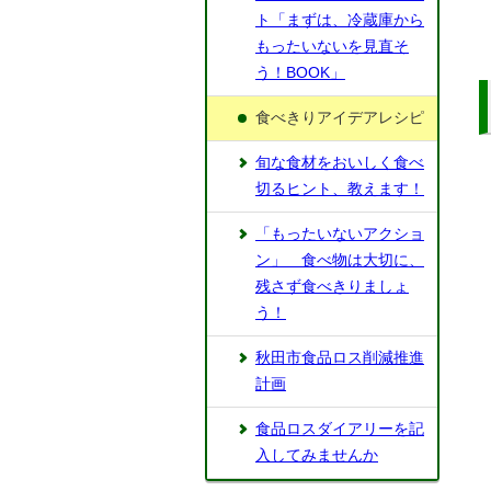
ト「まずは、冷蔵庫から
もったいないを見直そ
う！BOOK」
食べきりアイデアレシピ
旬な食材をおいしく食べ
切るヒント、教えます！
「もったいないアクショ
ン」 食べ物は大切に、
残さず食べきりましょ
う！
秋田市食品ロス削減推進
計画
食品ロスダイアリーを記
入してみませんか