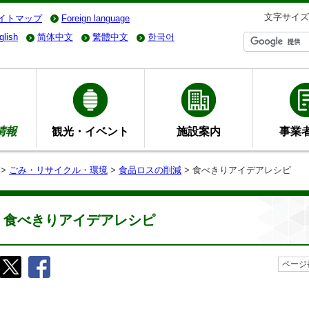
文字サイズ
イトマップ
Foreign language
glish
简体中文
繁體中文
한국어
情報
観光・イベント
施設案内
事業
>
ごみ・リサイクル・環境
>
食品ロスの削減
> 食べきりアイデアレシピ
食べきりアイデアレシピ
ページ番