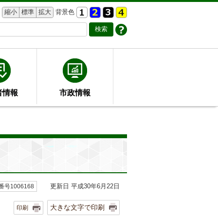
縮小
標準
拡大
背景色
者情報
市政情報
更新日 平成30年6月22日
号1006168
大きな文字で印刷
印刷