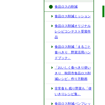
食品ロスの削減
食品ロス削減ミッション
食品ロス削減オリジナル
レシピコンテスト受賞作
品
食品ロス削減「まるごと
食べきり 野菜活用ハン
ドブック」
「おいしく食べきり使い
きり 秋田市食品ロス削
減レシピ」作り方動画
非常食も 残り野菜も「使
いきりレシピ集」
食品ロス削減パンフレッ