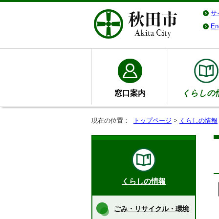
サ
En
窓口案内
くらしの
現在の位置：
トップページ
>
くらしの情報
くらしの情報
ごみ・リサイクル・環境