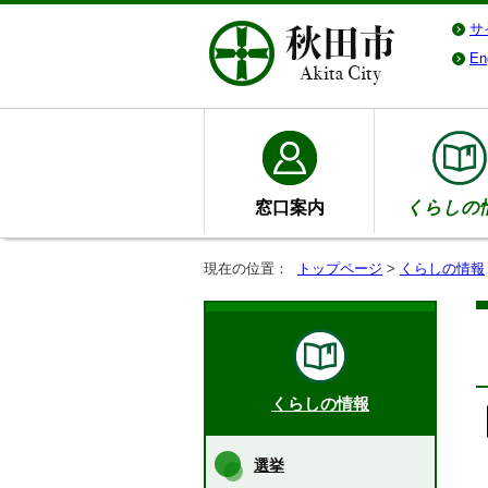
サ
En
窓口案内
くらしの
現在の位置：
トップページ
>
くらしの情報
くらしの情報
選挙