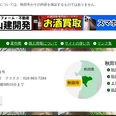
については、秋田市がその内容を保証するものではありません。
著作権
個人情報について
サイトの使い方
リンク集
秋田
秋
1号
秋
 ファクス：018-863-7284
ま
後5時15分まで
統