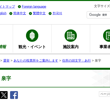
文字サイズ
イトマップ
Foreign language
glish
简体中文
繁體中文
한국어
情報
観光・イベント
施設案内
事業
>
選挙
>
あなたの投票所をご案内します
>
住所の頭文字：あ行
> 泉字
泉字
ページ番