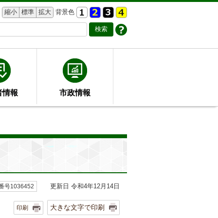
縮小
標準
拡大
背景色
者情報
市政情報
更新日 令和4年12月14日
号1036452
大きな文字で印刷
印刷