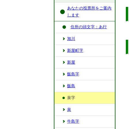
あなたの投票所をご案内
します
住所の頭文字：あ行
旭川
新屋町字
新屋
飯島字
飯島
泉字
泉
牛島字