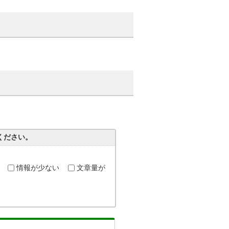
ください。
情報が少ない
文章量が