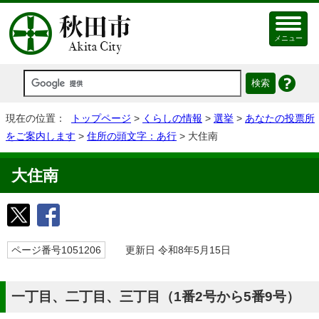
メニュー
現在の位置：
トップページ
>
くらしの情報
>
選挙
>
あなたの投票所
をご案内します
>
住所の頭文字：あ行
> 大住南
大住南
ページ番号1051206
更新日 令和8年5月15日
一丁目、二丁目、三丁目（1番2号から5番9号）