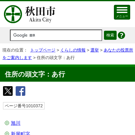
メニュー
現在の位置：
トップページ
>
くらしの情報
>
選挙
>
あなたの投票所
をご案内します
> 住所の頭文字：あ行
住所の頭文字：あ行
ページ番号1010372
旭川
新屋町字