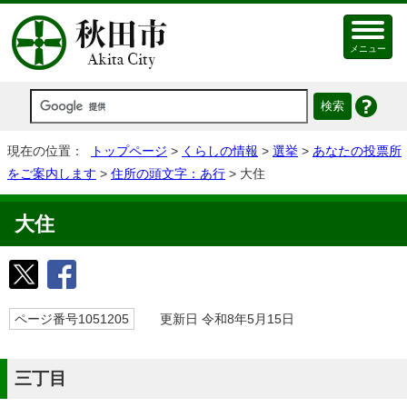
メニュー
現在の位置：
トップページ
>
くらしの情報
>
選挙
>
あなたの投票所
をご案内します
>
住所の頭文字：あ行
> 大住
大住
ページ番号1051205
更新日 令和8年5月15日
三丁目