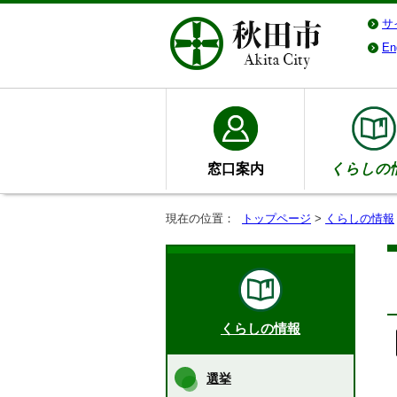
サ
En
窓口案内
くらしの
現在の位置：
トップページ
>
くらしの情報
くらしの情報
選挙