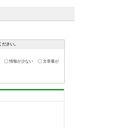
ください。
情報が少ない
文章量が