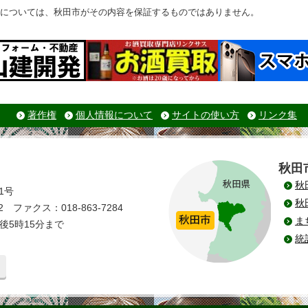
については、秋田市がその内容を保証するものではありません。
著作権
個人情報について
サイトの使い方
リンク集
秋田
秋
1号
秋
 ファクス：018-863-7284
ま
後5時15分まで
統