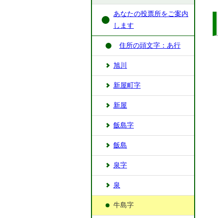
あなたの投票所をご案内
します
住所の頭文字：あ行
旭川
新屋町字
新屋
飯島字
飯島
泉字
泉
牛島字