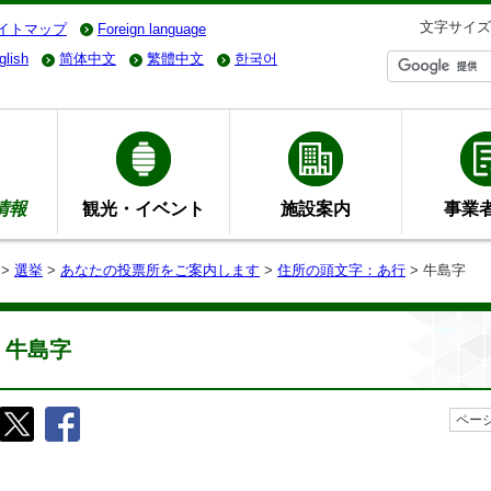
文字サイズ
イトマップ
Foreign language
glish
简体中文
繁體中文
한국어
情報
観光・イベント
施設案内
事業
>
選挙
>
あなたの投票所をご案内します
>
住所の頭文字：あ行
> 牛島字
牛島字
ページ