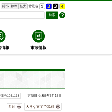
縮小
標準
拡大
背景色
者情報
市政情報
更新日 令和8年5月15日
番号1051173
大きな文字で印刷
印刷