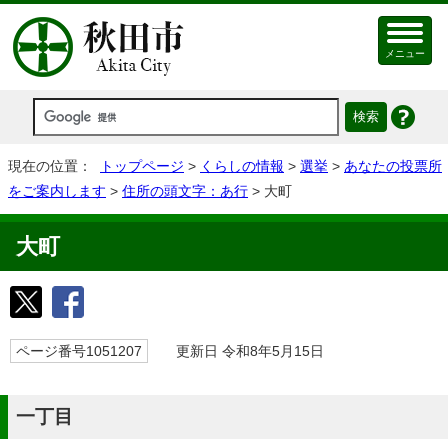
メニュー
現在の位置：
トップページ
>
くらしの情報
>
選挙
>
あなたの投票所
をご案内します
>
住所の頭文字：あ行
> 大町
大町
ページ番号1051207
更新日 令和8年5月15日
一丁目