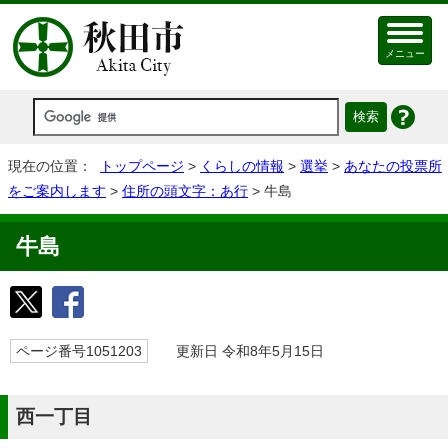
メニュー
現在の位置：
トップページ
>
くらしの情報
>
選挙
>
あなたの投票所
をご案内します
>
住所の頭文字：あ行
> 牛島
牛島
ページ番号1051203
更新日 令和8年5月15日
西一丁目