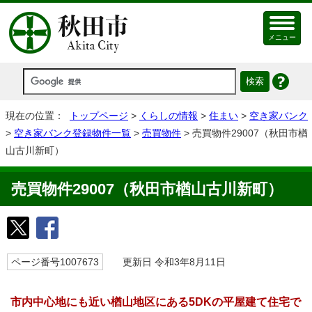
メニュー
現在の位置：
トップページ
>
くらしの情報
>
住まい
>
空き家バンク
>
空き家バンク登録物件一覧
>
売買物件
> 売買物件29007（秋田市楢
山古川新町）
売買物件29007（秋田市楢山古川新町）
ページ番号1007673
更新日 令和3年8月11日
市内中心地にも近い楢山地区にある5DKの平屋建て住宅で