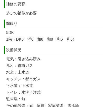
補修の要否
多少の補修が必要
間取り
5DK
1階（DK6 洋6 和8 和8 和6 和6）
設備状況
電気：引き込み済み
風呂：都市ガス
水道：上水道
キッチン：都市ガス
下水道：下水道
トイレ：水洗／洋式
駐車場：無
その他設備：庭、物置、家庭菜園、雪捨場