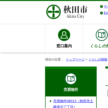
サ
En
窓口案内
くらしの
現在の位置：
トップページ
>
くらしの情報
売買物件
売買物件08013（秋田市土
崎港北三丁目）