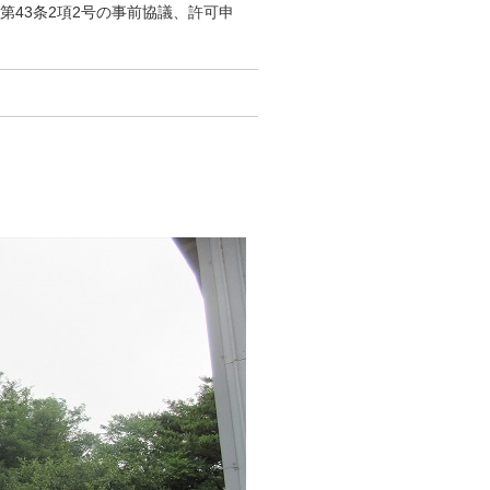
第43条2項2号の事前協議、許可申
尻総社町11-18