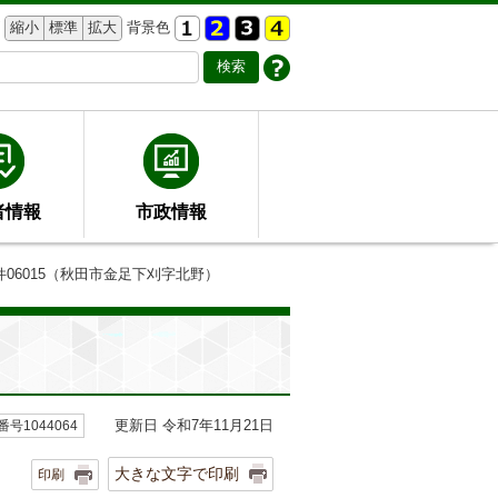
縮小
標準
拡大
背景色
者情報
市政情報
件06015（秋田市金足下刈字北野）
更新日 令和7年11月21日
号1044064
大きな文字で印刷
印刷