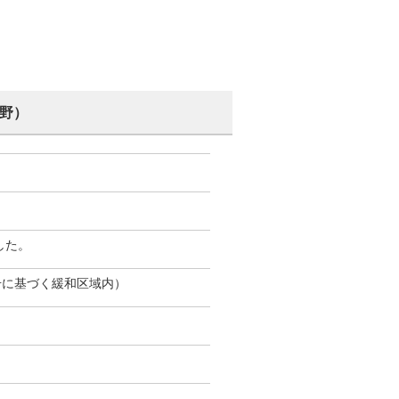
北野）
した。
号に基づく緩和区域内）