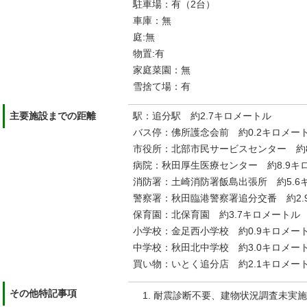
駐車場：有（2台）
車庫：無
庭:無
物置:有
家庭菜園：無
雪捨て場：有
主要施設までの距離
駅：追分駅 約2.7キロメートル
バス停：佛所護念会前 約0.2キロメー
市役所：北部市民サービスセンター 約8
病院：秋田厚生医療センター 約8.9キ
消防署：土崎消防署飯島出張所 約5.6
警察署：秋田臨港警察署追分交番 約2.
保育園：北保育園 約3.7キロメートル
小学校：金足西小学校 約0.9キロメー
中学校：秋田北中学校 約3.0キロメー
買い物：いとく追分店 約2.1キロメ
その他特記事項
耐震診断不要、建物状況調査未実施