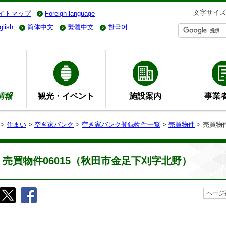
文字サイズ
イトマップ
Foreign language
glish
简体中文
繁體中文
한국어
情報
観光・イベント
施設案内
事業
>
住まい
>
空き家バンク
>
空き家バンク登録物件一覧
>
売買物件
> 売買物
売買物件06015（秋田市金足下刈字北野）
ページ番