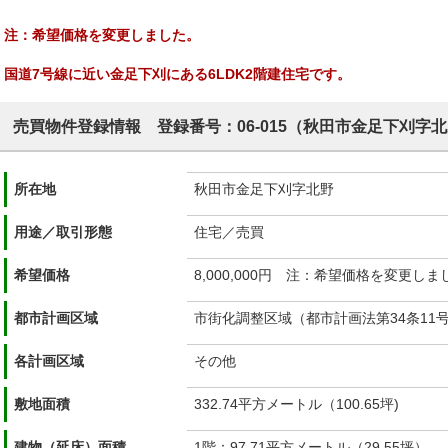
注：希望価格を変更しました。
国道7号線に近い金足下刈にある6LDK2階建住宅です。
売買物件登録情報 登録番号：06-015（秋田市金足下刈字
所在地
秋田市金足下刈字北野
用途／取引形態
住宅／売買
希望価格
8,000,000円 注：希望価格を変更しま
都市計画区域
市街化調整区域（都市計画法第34条11
各計画区域
その他
敷地面積
332.74平方メートル（100.65坪)
建物（延床）面積
1階：97.71平方メートル（29.55坪）