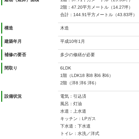
2階：47.20平方メートル（14.27坪）
合計：144.91平方メートル（43.83坪）
構造
木造
建築年月
平成10年1月
補修の要否
多少の修繕が必要
間取り
6LDK
1階（LDK18 和8 和6 和6）
2階（洋8 洋6 洋6）
設備状況
電気：引込済
風呂：灯油
水道：上水道
キッチン：LPガス
下水道：下水道
トイレ：水洗／洋式