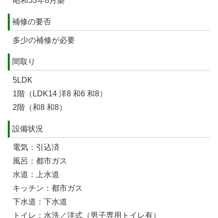
昭和53年8月築
補修の要否
多少の補修が必要
間取り
5LDK
1階（LDK14 洋8 和6 和8）
2階（和8 和8）
設備状況
電気：引込済
風呂：都市ガス
水道：上水道
キッチン：都市ガス
下水道：下水道
トイレ：水洗／洋式（男子専用トイレ有）