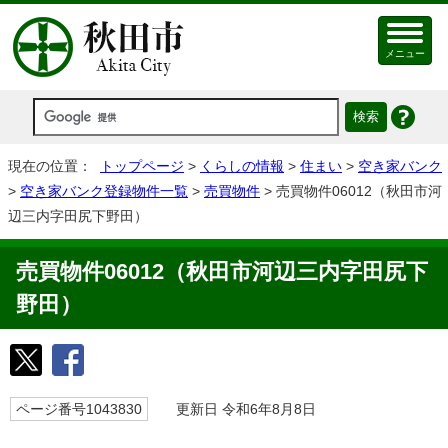
メニュー
現在の位置：
トップページ
>
くらしの情報
>
住まい
>
空き家バンク
>
空き家バンク登録物件一覧
>
売買物件
> 売買物件06012（秋田市河
辺三内字田尻下野田）
売買物件06012（秋田市河辺三内字田尻下
野田）
ページ番号1043830
更新日 令和6年8月8日