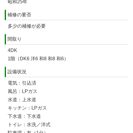
昭和25年
補修の要否
多少の補修が必要
間取り
4DK
1階（DK6 洋6 和8 和8 和6）
設備状況
電気：引込済
風呂：LPガス
水道：上水道
キッチン：LPガス
下水道：下水道
トイレ：水洗／洋式
駐車場：有（1台）