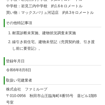
中学校：岩見三内中学校 約1.6キロメートル
買い物：マックスバリュ河辺店 約8.3キロメートル
その他特記事項
耐震診断未実施、建物状況調査未実施
線引き前住宅。建物未登記（売買契約後、引き渡
し前に要登記）。
登録年月日
令和6年8月8日
取扱い宅建業者
株式会社 ファミループ
〒010-0956 秋田市山王臨海町4番55号 葵ビル1階B
号室