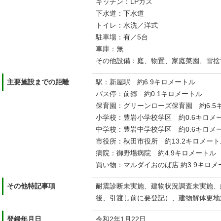
キッチン：LPガス
下水道：下水道
トイレ：水洗／洋式
駐車場：有／5台
車庫：無
その他設備：庭、物置、家庭菜園、雪捨
主要施設までの距離
駅：新屋駅 約6.9キロメートル
バス停：前郷 約0.1キロメートル
保育園：グリーンローズ保育園 約6.5
小学校：豊岩小学校学区 約0.6キロメ
中学校：豊岩中学校学区 約0.6キロメ
市役所：秋田市役所 約13.2キロメート
病院：御野場病院 約4.9キロメートル
買い物：マルダイおのば店 約3.9キロメ
その他特記事項
耐震診断未実施、建物状況調査未実施、
後、引渡し前に要登記）、建物解体更地
登録年月日
令和2年1月22日