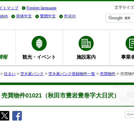
文字サイズ
イトマップ
Foreign language
glish
简体中文
繁體中文
한국어
情報
観光・イベント
施設案内
事業
>
住まい
>
空き家バンク
>
空き家バンク登録物件一覧
>
売買物件
> 売買物
売買物件01021（秋田市豊岩豊巻字大日沢）
ペー