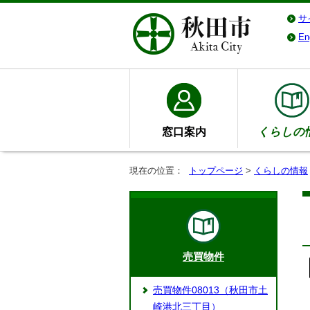
サ
En
窓口案内
くらしの
現在の位置：
トップページ
>
くらしの情報
売買物件
売買物件08013（秋田市土
崎港北三丁目）