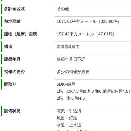
各計画区域
その他
敷地面積
1071.01平方メートル（323.98坪)
建物（延床）面積
157.42平方メートル（47.61坪)
構造
木造2階建て
建築年月
建築年月日不詳
補修の要否
多少の補修が必要
間取り
5DK+納戸
1階（DK7.5 和8 和8 和6 納戸6 納戸4.5
2階（和6 和4.5）
設備状況
電気：引込済
風呂：灯油
水道：上水道