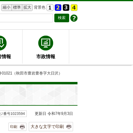
縮小
標準
拡大
背景色
者情報
市政情報
件01021（秋田市豊岩豊巻字大日沢）
更新日 令和7年9月3日
ジ番号1023594
大きな文字で印刷
印刷