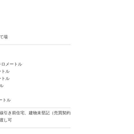
て場
キロメートル
ートル
ートル
ル
ートル
線引き前住宅、建物未登記（売買契約
渡し可