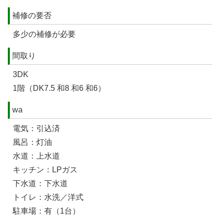
補修の要否
多少の補修が必要
間取り
3DK
1階（DK7.5 和8 和6 和6）
wa
電気：引込済
風呂：灯油
水道：上水道
キッチン：LPガス
下水道：下水道
トイレ：水洗／洋式
駐車場：有（1台）