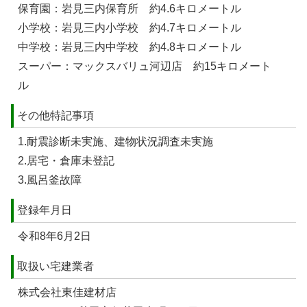
保育園：岩見三内保育所 約4.6キロメートル
小学校：岩見三内小学校 約4.7キロメートル
中学校：岩見三内中学校 約4.8キロメートル
スーパー：マックスバリュ河辺店 約15キロメート
ル
その他特記事項
1.耐震診断未実施、建物状況調査未実施
2.居宅・倉庫未登記
3.風呂釜故障
登録年月日
令和8年6月2日
取扱い宅建業者
株式会社東佳建材店