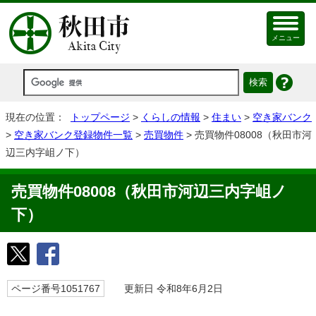
メニュー
現在の位置：
トップページ
>
くらしの情報
>
住まい
>
空き家バンク
>
空き家バンク登録物件一覧
>
売買物件
> 売買物件08008（秋田市河
辺三内字岨ノ下）
売買物件08008（秋田市河辺三内字岨ノ
下）
ページ番号1051767
更新日 令和8年6月2日