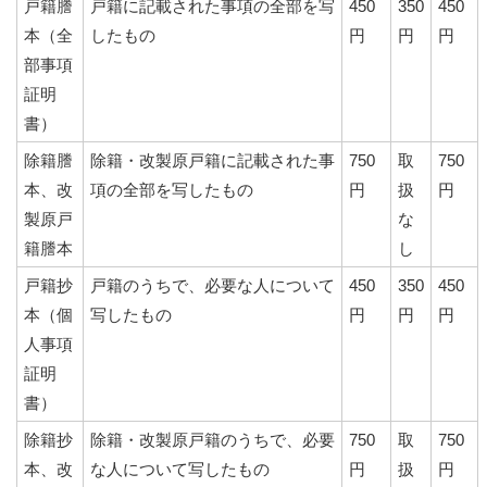
戸籍謄
戸籍に記載された事項の全部を写
450
350
450
本（全
したもの
円
円
円
部事項
証明
書）
除籍謄
除籍・改製原戸籍に記載された事
750
取
750
本、改
項の全部を写したもの
円
扱
円
製原戸
な
籍謄本
し
戸籍抄
戸籍のうちで、必要な人について
450
350
450
本（個
写したもの
円
円
円
人事項
証明
書）
除籍抄
除籍・改製原戸籍のうちで、必要
750
取
750
本、改
な人について写したもの
円
扱
円