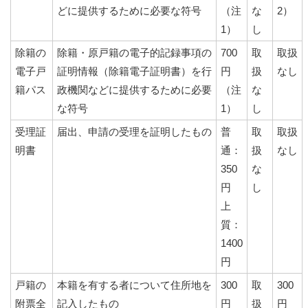
どに提供するために必要な符号
（注
な
2）
1）
し
除籍の
除籍・原戸籍の電子的記録事項の
700
取
取扱
電子戸
証明情報（除籍電子証明書）を行
円
扱
なし
籍パス
政機関などに提供するために必要
（注
な
な符号
1）
し
受理証
届出、申請の受理を証明したもの
普
取
取扱
明書
通：
扱
なし
350
な
円
し
上
質：
1400
円
戸籍の
本籍を有する者について住所地を
300
取
300
附票全
記入したもの
円
扱
円