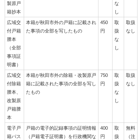
製原戸
な
籍抄本
し
広域交
本籍が秋田市外の戸籍に記載され
450
取
取扱
付戸籍
た事項の全部を写したもの
円
扱
なし
謄本
な
（全部
し
事項証
明書）
広域交
本籍が秋田市外の除籍・改製原戸
750
取
取扱
付除籍
籍に記載された事項の全部を写し
円
扱
なし
謄本、
たもの
な
改製原
し
戸籍謄
本
電子戸
戸籍の電子的記録事項の証明情報
400
取
無料
籍パス
（戸籍電子証明書）を行政機関な
円
扱
（注