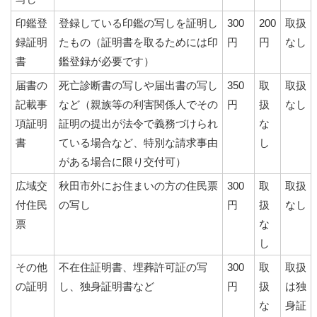
印鑑登
登録している印鑑の写しを証明し
300
200
取扱
録証明
たもの（証明書を取るためには印
円
円
なし
書
鑑登録が必要です）
届書の
死亡診断書の写しや届出書の写し
350
取
取扱
記載事
など（親族等の利害関係人でその
円
扱
なし
項証明
証明の提出が法令で義務づけられ
な
書
ている場合など、特別な請求事由
し
がある場合に限り交付可）
広域交
秋田市外にお住まいの方の住民票
300
取
取扱
付住民
の写し
円
扱
なし
票
な
し
その他
不在住証明書、埋葬許可証の写
300
取
取扱
の証明
し、独身証明書など
円
扱
は独
な
身証