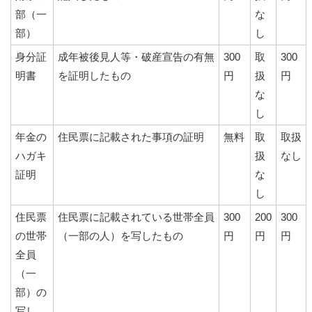
部（一
な
部）
し
身分証
成年被後見人等・破産宣告の有無
300
取
300
明書
を証明したもの
円
扱
円
な
し
年金の
住民票に記載された事項の証明
無料
取
取扱
ハガキ
扱
なし
証明
な
し
住民票
住民票に記載されている世帯全員
300
200
300
の世帯
（一部の人）を写したもの
円
円
円
全員
（一
部）の
写し