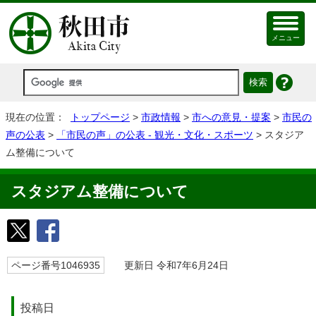
メニュー
現在の位置：
トップページ
>
市政情報
>
市への意見・提案
>
市民の
声の公表
>
「市民の声」の公表 - 観光・文化・スポーツ
> スタジア
ム整備について
スタジアム整備について
ページ番号1046935
更新日 令和7年6月24日
投稿日