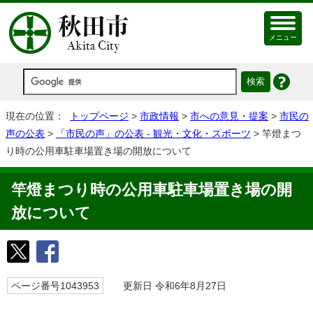
メニュー
現在の位置：
トップページ
>
市政情報
>
市への意見・提案
>
市民の
声の公表
>
「市民の声」の公表 - 観光・文化・スポーツ
> 竿燈まつ
り時の公用車駐車場置き場の開放について
竿燈まつり時の公用車駐車場置き場の開
放について
ページ番号1043953
更新日 令和6年8月27日