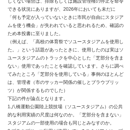
しくない場合は、排除もしくは施設管理権の停⽌を命令
できる状況にありますが、2026年においても未だに
「何も予定が⼊っていないときに市⺠が⾃由にスタジア
ムを使う機会」が失われていると思われるため、確認の
ため本投書に⾄りました。
（例えば、「⾼校の体育祭でソユースタジアムを使⽤し
た。」という話題があったときに、使⽤したのは実はソ
ユースタジアムのトラックを中⼼とした「芝部分を含ま
ない」使⽤であったことを確認しています。さらに調べ
てみたところ「芝部分を使⽤している」事例のほとんど
は、管理者（市のサッカー関係の催しとブラウブリッ
ツ）が関係するものでした）
下記の件が論点となります。
1.⼋橋運動公園陸上競技場（ソユースタジアム）の公共
的な利⽤実績の尺度は何なのか。「芝部分を含まない」
スタジアムの⼀部使⽤の場合も同じとみなすのか。