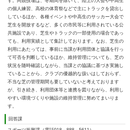
す。同競技場は、冬期間を除いて、陸上の大会や中高生
の個人練習、高校の体育祭などで主にトラックを貸出し
しているほか、各種イベントや中高生のサッカー大会で
芝生を開放するなど、多くの市民等に利用されている公
共施設であり、芝生やトラックの一部使用の場合であっ
ても、利用実績として集計しております。なお、芝生の
利用にあたっては、事前に当課が利用団体と協議を行っ
て可否を判断しているほか、維持管理についても、芝の
状況を随時確認しながら、当課との協議に基づき実施し
ていることから、クラブの優越的な扱いはしておらず、
不当な芝の管理期間も要していないと考えております
が、引き続き、利用団体等と連携を図りながら、利用し
やすい環境づくりや施設の維持管理に努めてまいりま
す。
回答課
スポーツ振興課（電話018－888－5611）