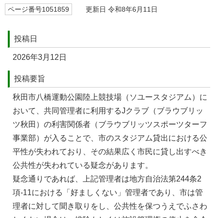
ページ番号1051859
更新日 令和8年6月11日
投稿日
2026年3月12日
投稿要旨
秋⽥市⼋橋運動公園陸上競技場（ソユースタジアム）に
おいて、共同管理者に利⽤するJクラブ（ブラウブリッ
ツ秋⽥）の利害関係者（ブラウブリッツスポーツターフ
事業部）が⼊ることで、市のスタジアム貸出における公
平性が失われており、その結果広く市⺠に貸し出すべき
公共性が失われている疑念があります。
疑念通りであれば、上記管理者は地⽅⾃治法第244条2
項-11における「好ましくない」管理者であり、市は管
理者に対して聞き取りをし、公共性を保つうえでふさわ