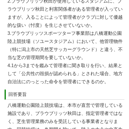
2.ブラウブリッツ秋⽥が使⽤しているスタジアムに、ブ
ラウブリッツ秋⽥と利害関係者がある管理者が⼊ってい
ますが、⼊ることによって管理者がクラブに対して優越
的な扱い（忖度）を⽣じさせていないか。
3.ブラウブリッツスポーツターフ事業部は⼋橋運動公園
陸上競技場（ソユースタジアム）において、他管理物件
（特に潟上市の天然芝サッカーグラウンド）と違う、不
当な芝の管理期間を要していないか。
4.1から3までを鑑みて管理者に聞き取りを⾏い、結果と
して「公共性の毀損が認められる」とされた場合、地⽅
⾃治法にのっとった命令を管理者にできるのか。
回答要旨
八橋運動公園陸上競技場は、本市が直営で管理している
施設であり、ブラウブリッツ秋田は、指定管理者ではな
く、芝生管理業務のみを受託している事業者となりま