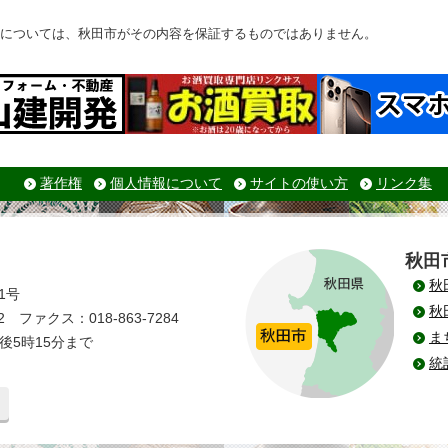
については、秋田市がその内容を保証するものではありません。
著作権
個人情報について
サイトの使い方
リンク集
秋田
秋
1号
秋
 ファクス：018-863-7284
ま
後5時15分まで
統