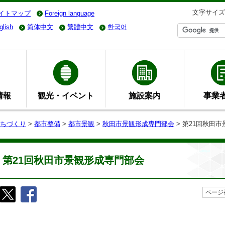
文字サイズ
イトマップ
Foreign language
glish
简体中文
繁體中文
한국어
情報
観光・イベント
施設案内
事業
ちづくり
>
都市整備
>
都市景観
>
秋田市景観形成専門部会
> 第21回秋田
第21回秋田市景観形成専門部会
ページ番