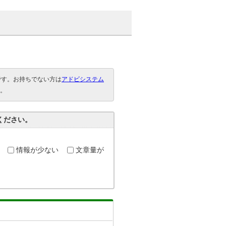
要です。お持ちでない方は
アドビシステム
。
ください。
情報が少ない
文章量が