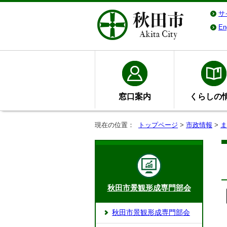
サ
En
窓口案内
くらしの
現在の位置：
トップページ
>
市政情報
>
ま
秋田市景観形成専門部会
秋田市景観形成専門部会