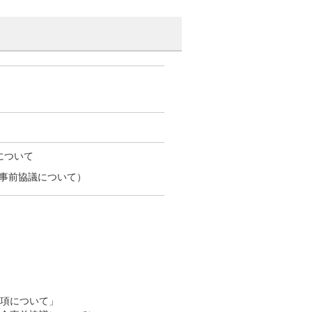
について
事前協議について）
項について」