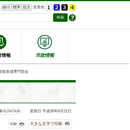
縮小
標準
拡大
背景色
者情報
市政情報
市景観形成専門部会
更新日 平成30年6月21日
号1007936
大きな文字で印刷
印刷