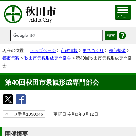
メニュー
現在の位置：
トップページ
>
市政情報
>
まちづくり
>
都市整備
>
都市景観
>
秋田市景観形成専門部会
> 第40回秋田市景観形成専門部
会
第40回秋田市景観形成専門部会
ページ番号1050046
更新日 令和8年3月12日
開催概要