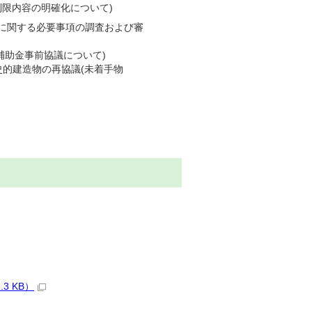
制限内容の明確化について)
に関する必要事項の調査および審
補助金事前協議について)
史的建造物の再協議(未着手物
3 KB）