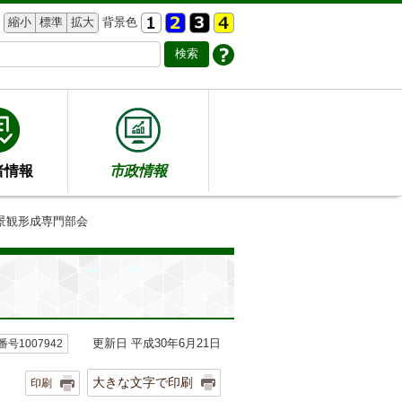
縮小
標準
拡大
背景色
者情報
市政情報
市景観形成専門部会
更新日 平成30年6月21日
号1007942
大きな文字で印刷
印刷