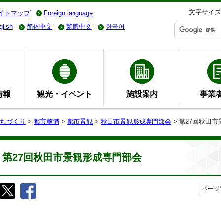
文字サイズ
イトマップ
Foreign language
glish
简体中文
繁體中文
한국어
情報
観光・イベント
施設案内
事業
ちづくり
>
都市整備
>
都市景観
>
秋田市景観形成専門部会
> 第27回秋田
第27回秋田市景観形成専門部会
ページ番