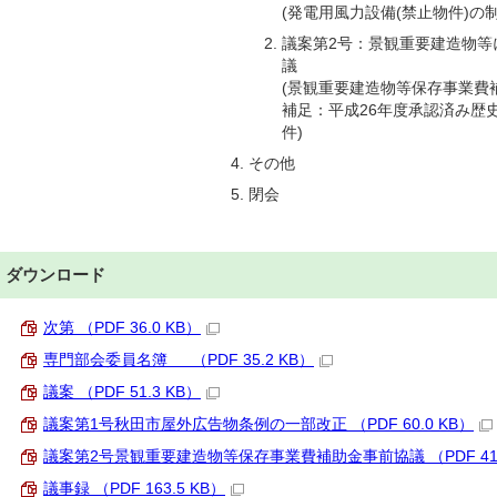
(発電用風力設備(禁止物件)の
議案第2号：景観重要建造物等
議
(景観重要建造物等保存事業費
補足：平成26年度承認済み歴
件)
その他
閉会
ダウンロード
次第 （PDF 36.0 KB）
専門部会委員名簿 （PDF 35.2 KB）
議案 （PDF 51.3 KB）
議案第1号秋田市屋外広告物条例の一部改正 （PDF 60.0 KB）
議案第2号景観重要建造物等保存事業費補助金事前協議 （PDF 41.
議事録 （PDF 163.5 KB）