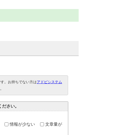
要です。お持ちでない方は
アドビシステム
。
ください。
情報が少ない
文章量が