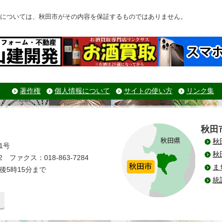
については、秋田市がその内容を保証するものではありません。
著作権
個人情報について
サイトの使い方
リンク集
秋田
秋
1号
秋
 ファクス：018-863-7284
ま
後5時15分まで
統