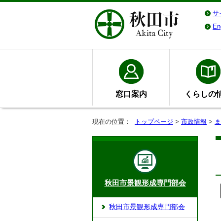
サ
En
窓口案内
くらしの
現在の位置：
トップページ
>
市政情報
>
ま
秋田市景観形成専門部会
秋田市景観形成専門部会