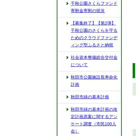
千秋公園さくらファンド
寄附金寄附の状況
【募集終了】【第2弾】
千秋公園のさくらを守る
ためのクラウドファンデ
ィング型ふるさと納税
社会資本整備総合交付金
について
秋田市公園施設長寿命化
計画
秋田市緑の基本計画
秋田市緑の基本計画の改
定計画原案に関するアン
ケート調査（市民100人
会）