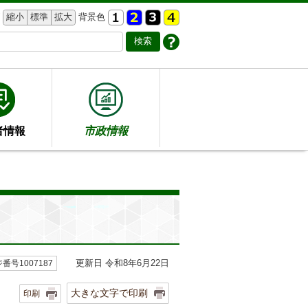
縮小
標準
拡大
背景色
者情報
市政情報
更新日 令和8年6月22日
番号1007187
大きな文字で印刷
印刷