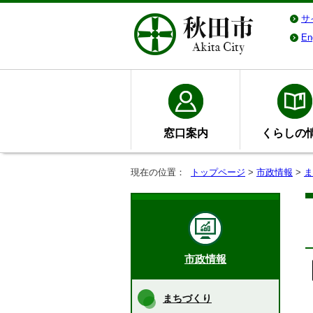
サ
En
窓口案内
くらしの
現在の位置：
トップページ
>
市政情報
>
ま
市政情報
まちづくり