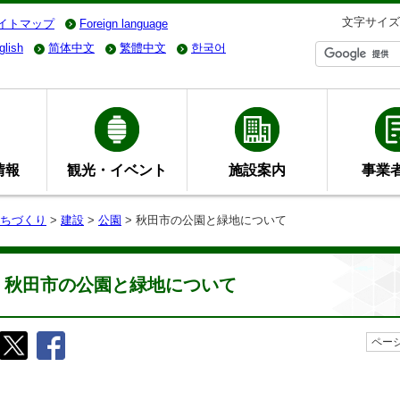
文字サイズ
イトマップ
Foreign language
glish
简体中文
繁體中文
한국어
情報
観光・イベント
施設案内
事業
ちづくり
>
建設
>
公園
> 秋田市の公園と緑地について
秋田市の公園と緑地について
ページ