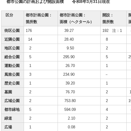
都市公園の計画および開設面積 令和8年3月31日現在
区分
都市計画公園：
都市計画公園：
開設：
箇所数
面積（ヘクタール）
箇所数
街区公園
176
39.27
192 注：1
近隣公園
14
28.40
8
1
地区公園
2
9.50
2
総合公園
5
295.90
5
2
運動公園
1
26.70
1
2
風致公園
3
234.90
－
歴史公園
1
39.20
1
墓園
2
76.70
2
広域公園
2
753.80
2
1
都市緑地
5
594.09
4
4
緑道
2
2.10
2
広場
1
0.08
2