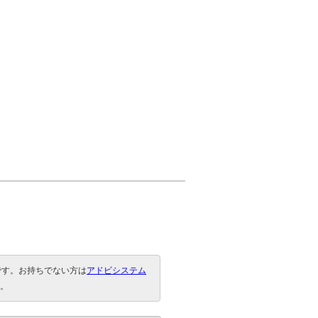
要です。お持ちでない方は
アドビシステム
。