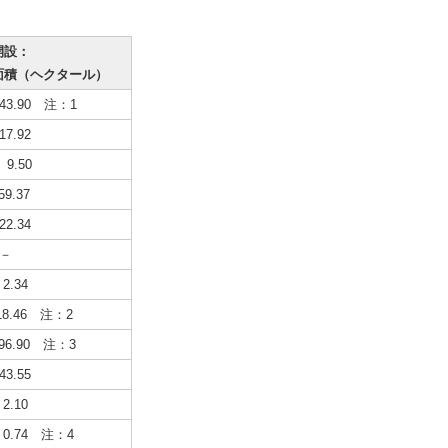
開設：
面積（ヘクタール）
43.90 注：1
7.92
9.50
59.37
2.34
－
2.34
18.46 注：2
96.90 注：3
3.55
2.10
0.74 注：4