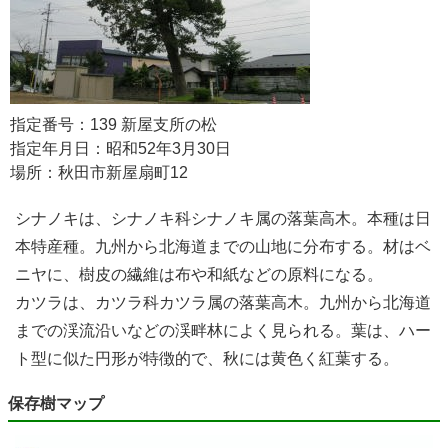
指定番号：139 新屋支所の松
指定年月日：昭和52年3月30日
場所：秋田市新屋扇町12
シナノキは、シナノキ科シナノキ属の落葉高木。本種は日
本特産種。九州から北海道までの山地に分布する。材はベ
ニヤに、樹皮の繊維は布や和紙などの原料になる。
カツラは、カツラ科カツラ属の落葉高木。九州から北海道
までの渓流沿いなどの渓畔林によく見られる。葉は、ハー
ト型に似た円形が特徴的で、秋には黄色く紅葉する。
保存樹マップ