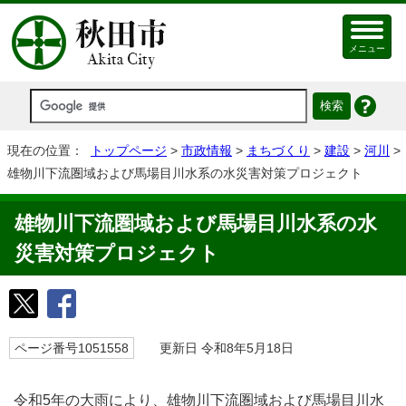
メニュー
現在の位置：
トップページ
>
市政情報
>
まちづくり
>
建設
>
河川
>
雄物川下流圏域および馬場目川水系の水災害対策プロジェクト
雄物川下流圏域および馬場目川水系の水
災害対策プロジェクト
ページ番号1051558
更新日 令和8年5月18日
令和5年の大雨により、雄物川下流圏域および馬場目川水