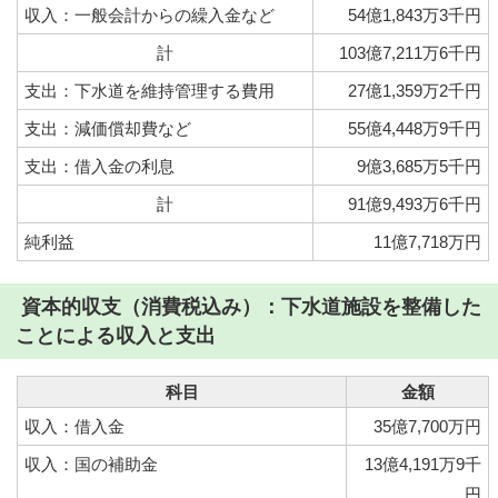
収入：一般会計からの繰入金など
54億1,843万3千円
計
103億7,211万6千円
支出：下水道を維持管理する費用
27億1,359万2千円
支出：減価償却費など
55億4,448万9千円
支出：借入金の利息
9億3,685万5千円
計
91億9,493万6千円
純利益
11億7,718万円
資本的収支（消費税込み）：下水道施設を整備した
ことによる収入と支出
科目
金額
収入：借入金
35億7,700万円
収入：国の補助金
13億4,191万9千
円