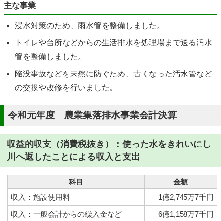
主な事業
浸水対策のため、雨水管を整備しました。
トイレや台所などからの生活排水を処理場まで送る汚水
管を整備しました。
陥没事故などを未然に防ぐため、古くなった汚水管など
の交換や改修を行いました。
令和元年度 農業集落排水事業会計決算
収益的収支（消費税抜き）：使った水をきれいにし
川へ返したことによる収入と支出
科目
金額
収入：施設使用料
1億2,745万7千円
収入：一般会計からの繰入金など
6億1,158万7千円