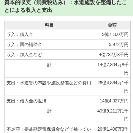
資本的収支（消費税込み）：水道施設を整備したこ
とによる収入と支出
科目
金額
収入：借入金
9億7,100万円
収入：国の補助金
9,972万円
収入：加入金など
4億732万8千円
計
14億7,804万8千
円
支出：水道管の布設や施設整備などの費用
26億4,884万1千
円
支出：借入金の返済
14億4,327万円
計
40億9,211万1千
円
不足額：損益勘定留保資金などで補ってい
26億1,406万3千