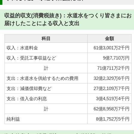
収益的収支(消費税抜き)：水道水をつくり皆さまにお
届けしたことによる収入と支出
科目
金額
収入：水道料金
61億3,001万2千円
収入：受託工事収益など
9億7,710万円
計
71億711万2千円
支出：水道水を供給するための費用
32億2,329万6千円
支出：減価償却費など
27億2,109万7千円
支出：借入金の利息
3億4,519万4千円
計
62億8,958万7千円
純利益
8億1,752万5千円