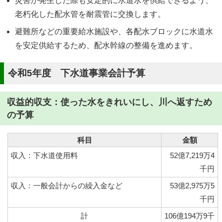
災害が発生した際も安定的に水道水を供給できるよう、
老朽化した配水管を耐震管に交換します。
避難所などの重要給水施設や、各配水ブロックに水道水
を安定供給するため、配水幹線の整備を進めます。
令和5年度 下水道事業会計予算
収益的収支：使った水をきれいにし、川へ返すため
の予算
科目
金額
収入：下水道使用料
52億7,219万4
千円
収入：一般会計からの繰入金など
53億2,975万5
千円
計
106億194万9千