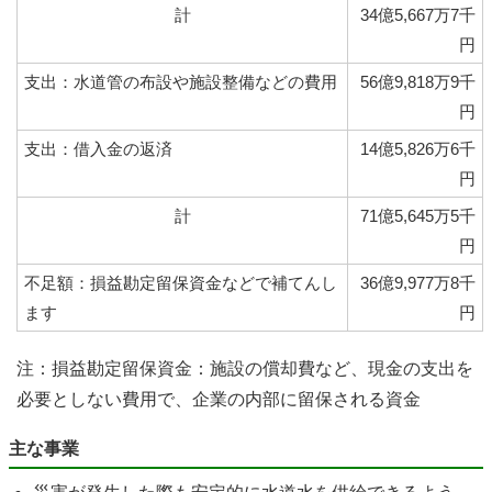
計
34億5,667万7千
円
支出：水道管の布設や施設整備などの費用
56億9,818万9千
円
支出：借入金の返済
14億5,826万6千
円
計
71億5,645万5千
円
不足額：損益勘定留保資金などで補てんし
36億9,977万8千
ます
円
注：損益勘定留保資金：施設の償却費など、現金の支出を
必要としない費用で、企業の内部に留保される資金
主な事業