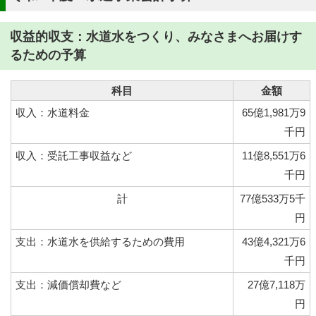
収益的収支：水道水をつくり、みなさまへお届けす
るための予算
科目
金額
収入：水道料金
65億1,981万9
千円
収入：受託工事収益など
11億8,551万6
千円
計
77億533万5千
円
支出：水道水を供給するための費用
43億4,321万6
千円
支出：減価償却費など
27億7,118万
円