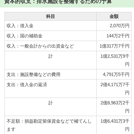
資本的収支：排水施設を整備するための予算
科目
金額
収入：借入金
2,070万円
収入：国の補助金
144万2千円
収入：一般会計からの出資金など
1億317万7千円
計
1億2,531万9千
円
支出：施設整備などの費用
4,791万5千円
支出：借入金の返済
2億4,171万7千
円
計
2億8,963万2千
円
不足額：損益勘定留保資金などで補てんし
1億6,431万3千
ます
円