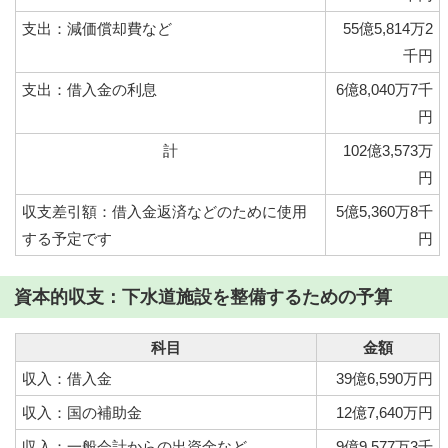
支出：減価償却費など
55億5,814万2
千円
支出：借入金の利息
6億8,040万7千
円
計
102億3,573万
円
収支差引額：借入金返済などのために使用
5億5,360万8千
する予定です
円
資本的収支：下水道施設を整備するための予算
科目
金額
収入：借入金
39億6,590万円
収入：国の補助金
12億7,640万円
収入：一般会計からの出資金など
9億9,577万3千