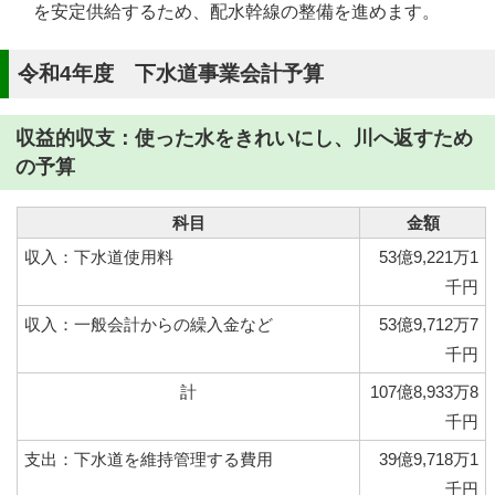
を安定供給するため、配水幹線の整備を進めます。
令和4年度 下水道事業会計予算
収益的収支：使った水をきれいにし、川へ返すため
の予算
科目
金額
収入：下水道使用料
53億9,221万1
千円
収入：一般会計からの繰入金など
53億9,712万7
千円
計
107億8,933万8
千円
支出：下水道を維持管理する費用
39億9,718万1
千円