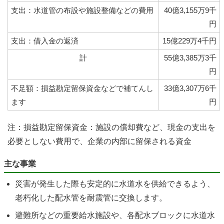
支出：水道管の布設や施設整備などの費用
40億3,155万9千
円
支出：借入金の返済
15億229万4千円
計
55億3,385万3千
円
不足額：損益勘定留保資金などで補てんし
33億3,307万6千
ます
円
注：損益勘定留保資金：施設の償却費など、現金の支出を
必要としない費用で、企業の内部に留保される資金
主な事業
災害が発生した際も安定的に水道水を供給できるよう、
老朽化した配水管を耐震管に交換します。
避難所などの重要給水施設や、各配水ブロックに水道水