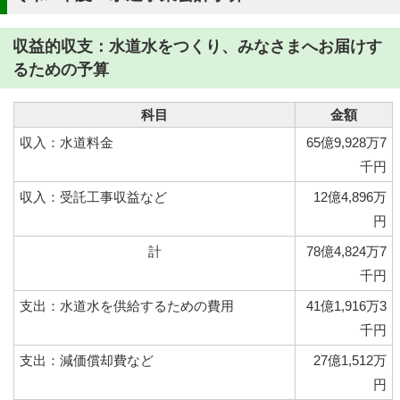
収益的収支：水道水をつくり、みなさまへお届けす
るための予算
科目
金額
収入：水道料金
65億9,928万7
千円
収入：受託工事収益など
12億4,896万
円
計
78億4,824万7
千円
支出：水道水を供給するための費用
41億1,916万3
千円
支出：減価償却費など
27億1,512万
円