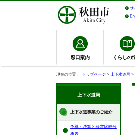
サ
En
窓口案内
くらしの
現在の位置：
トップページ
>
上下水道局
>
上下水道局
上下水道事業のご紹介
予算・決算と経営比較分
析表