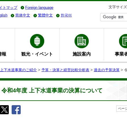
文字サイズ
イトマップ
Foreign language
glish
简体中文
繁體中文
한국어
情報
観光・イベント
施設案内
事業
上下水道事業のご紹介
>
予算・決算と経営比較分析表
>
過去の予算決算
> 
令和4年度 上下水道事業の決算について
ページ