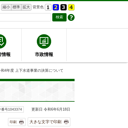
縮小
標準
拡大
背景色
者情報
市政情報
令和4年度 上下水道事業の決算について
更新日 令和6年6月18日
番号1043374
大きな文字で印刷
印刷