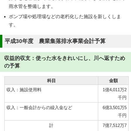
雨水管を整備します。
ポンプ場や処理場などの老朽化した施設を新しくしま
す。
平成30年度 農業集落排水事業会計予算
収益的収支：使った水をきれいにし、川へ返すため
の予算
科目
金額
収入：施設使用料
1億4,011万2
千円
収入：一般会計からの繰入金など
6億3,501万5
千円
計
7億7,512万7