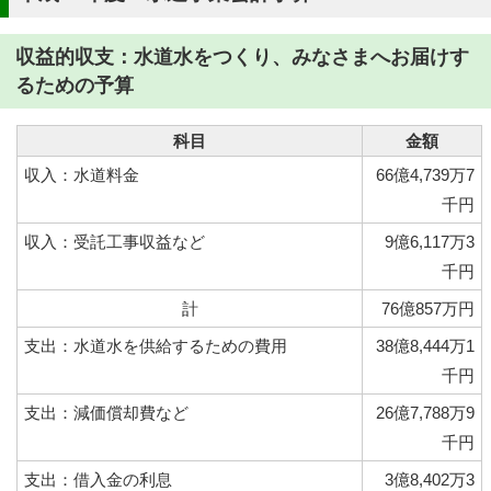
収益的収支：水道水をつくり、みなさまへお届けす
るための予算
科目
金額
収入：水道料金
66億4,739万7
千円
収入：受託工事収益など
9億6,117万3
千円
計
76億857万円
支出：水道水を供給するための費用
38億8,444万1
千円
支出：減価償却費など
26億7,788万9
千円
支出：借入金の利息
3億8,402万3