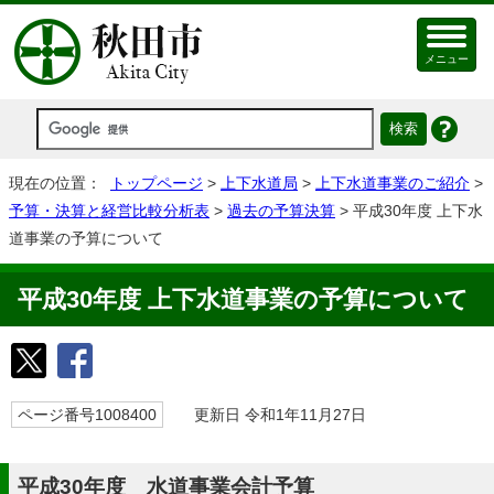
メニュー
現在の位置：
トップページ
>
上下水道局
>
上下水道事業のご紹介
>
予算・決算と経営比較分析表
>
過去の予算決算
> 平成30年度 上下水
道事業の予算について
平成30年度 上下水道事業の予算について
ページ番号1008400
更新日 令和1年11月27日
平成30年度 水道事業会計予算