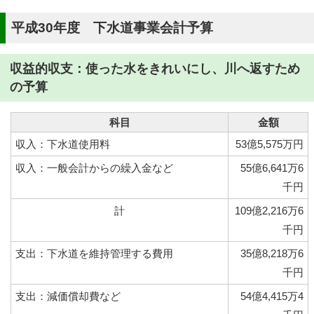
平成30年度 下水道事業会計予算
収益的収支：使った水をきれいにし、川へ返すため
の予算
科目
金額
収入：下水道使用料
53億5,575万円
収入：一般会計からの繰入金など
55億6,641万6
千円
計
109億2,216万6
千円
支出：下水道を維持管理する費用
35億8,218万6
千円
支出：減価償却費など
54億4,415万4