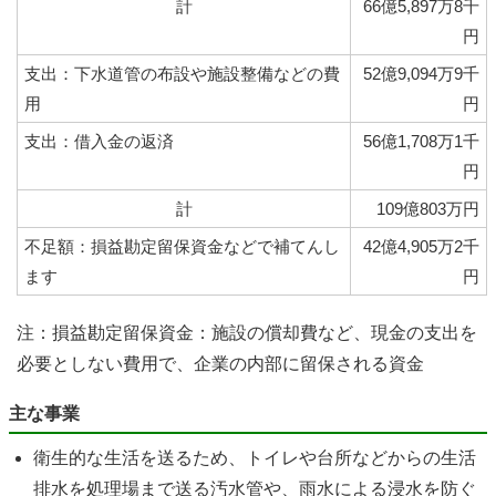
計
66億5,897万8千
円
支出：下水道管の布設や施設整備などの費
52億9,094万9千
用
円
支出：借入金の返済
56億1,708万1千
円
計
109億803万円
不足額：損益勘定留保資金などで補てんし
42億4,905万2千
ます
円
注：損益勘定留保資金：施設の償却費など、現金の支出を
必要としない費用で、企業の内部に留保される資金
主な事業
衛生的な生活を送るため、トイレや台所などからの生活
排水を処理場まで送る汚水管や、雨水による浸水を防ぐ