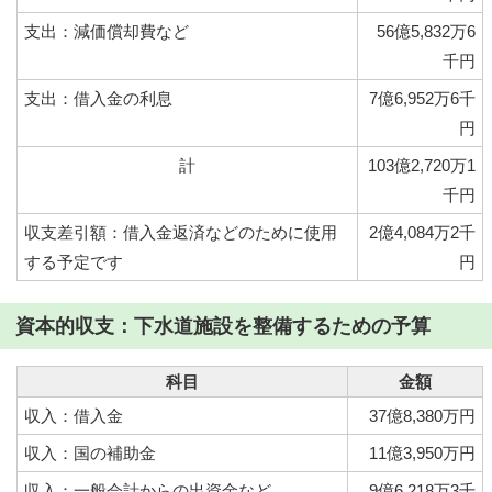
支出：減価償却費など
56億5,832万6
千円
支出：借入金の利息
7億6,952万6千
円
計
103億2,720万1
千円
収支差引額：借入金返済などのために使用
2億4,084万2千
する予定です
円
資本的収支：下水道施設を整備するための予算
科目
金額
収入：借入金
37億8,380万円
収入：国の補助金
11億3,950万円
収入：一般会計からの出資金など
9億6,218万3千