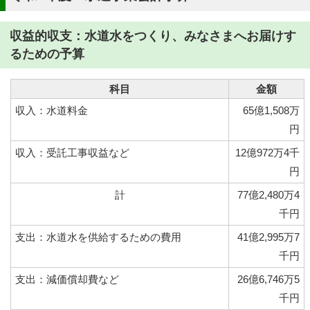
収益的収支：水道水をつくり、みなさまへお届けす
るための予算
科目
金額
収入：水道料金
65億1,508万
円
収入：受託工事収益など
12億972万4千
円
計
77億2,480万4
千円
支出：水道水を供給するための費用
41億2,995万7
千円
支出：減価償却費など
26億6,746万5
千円