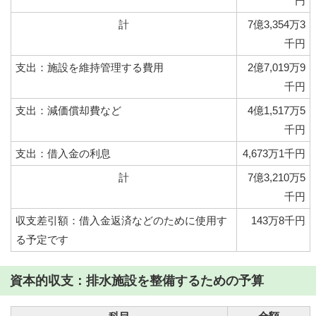
円
計
7億3,354万3
千円
支出：施設を維持管理する費用
2億7,019万9
千円
支出：減価償却費など
4億1,517万5
千円
支出：借入金の利息
4,673万1千円
計
7億3,210万5
千円
収支差引額：借入金返済などのために使用す
143万8千円
る予定です
資本的収支：排水施設を整備するための予算