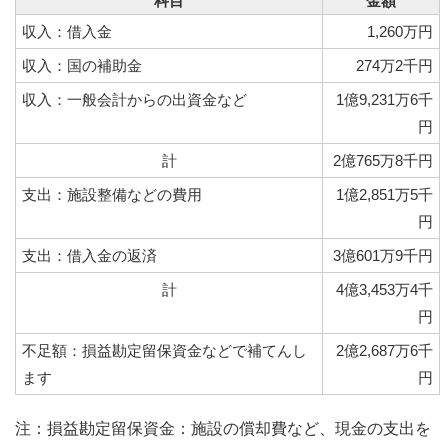
科目
金額
収入：借入金
1,260万円
収入：国の補助金
274万2千円
収入：一般会計からの出資金など
1億9,231万6千
円
計
2億765万8千円
支出：施設整備などの費用
1億2,851万5千
円
支出：借入金の返済
3億601万9千円
計
4億3,453万4千
円
不足額：損益勘定留保資金などで補てんし
2億2,687万6千
ます
円
注：損益勘定留保資金：施設の償却費など、現金の支出を